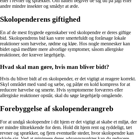
eller i revner og sprækker. Om natten begiver de sig ud på jagt efter
andre mindre insekter og smådyr at æde.
Skolopenderens giftighed
En af de mest frygtede egenskaber ved skolopendre er deres giftige
bid. Skolopendrens bid kan være smertefuldt og forårsage lokale
reaktioner som hævelse, rødme og kløe. Hos nogle mennesker kan
bidet også medføre mere alvorlige symptomer, såsom allergiske
reaktioner, der kræver lægehjælp.
Hvad skal man gøre, hvis man bliver bidt?
Hvis du bliver bidt af en skolopender, er det vigtigt at reagere korrekt.
Skyl området med vand og sæbe, og påfør en kold kompress for at
reducere hævelse og smerte. Hvis symptomerne forværres eller
allergiske reaktioner opstår, skal du søge lægehjælp omgående.
Forebyggelse af skolopenderangreb
For at undgå skolopendre i dit hjem er det vigtigt at skabe et miljø, der
er mindre tiltrækkende for dem. Hold dit hjem rent og ryddeligt, tæt
revner og sprækker, og fjern eventuelle steder, hvor skolopendre kan
skjule sig. Ved at minimere deres adgangspunkter kan du reducere