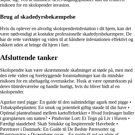
risikoen for en skolopender invasion.
Brug af skadedyrsbekæmpelse
Hvis du oplever en alvorlig skolopenderinfestation i dit hjem, kan det
være nødvendigt at kontakte professionelle skadedyrsbekæmpere. De
har de rette værktøjer og viden til at håndtere infestationen effektivt og
sikkert uden at bringe dit hjem i fare.
Afsluttende tanker
Skolopendre kan være skræmmende skabninger at støde på, men med
den rette viden og forebyggende foranstaltninger kan du mindske
risikoen for en ubehagelig overraskelse. Husk at være opmærksom på
deres tilstedeværelse og handle hurtigt, hvis du bliver bidt af en
skolopender.
Agurker med pigge: En guide til den ualmindelige agurk med pigge
•
Tobakspibeplanten: En smuk og potentielt giftig staude til din have
•
Optimal planteafstand mellem kartoffelrækker
•
Hvad forårsager huller
i græsplænen om natten?
•
Pindsvine Lort: Et Tegn på Liv i Haven
•
Færdigt staudebed: Skab Smukke og Inspirerende Havebede
•
Pæretræer i Danmark: En Guide til De Bedste Pæresorter og
Plantningstips
•
Dværghøns racer – En guide til avl og pleje af