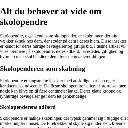
Alt du behøver at vide om
skolopendre
Skolopendre, også kendt som skolopender, er skabninger, der ofte
vækker skræk hos dem, der støder på dem i deres hjem. Disse insekter
er kendt for deres hurtige bevægelser og giftige bid. I denne artikel vil
vi se nærmere på skolopendre, deres adfærd, levesteder, giftighed og
hvordan man skal håndtere dem, hvis de invaderer dit hjem.
Skolopenderen som skabning
Skolopendre er langstrakte insekter med adskillige par ben og et
karakteristisk udseende. De fleste skolopendre varierer i størrelse, men
nogle kan blive op til flere centimeter lange. Deres glatte kroppe og
lynhurtige bevægelser gør dem let genkendelige.
Skolopenderens adfærd
Skolopendre er natlige skabninger, der typisk gemmer sig i fugtige eller
mørke miljøer i huset. De foretrækker at skjule sig under sten, brænde,