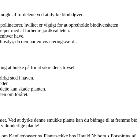
r nogle af fordelene ved at dyrke blodkløver:
linatorer, hvilket er vigtigt for at opretholde biodiversiteten.
jælper med at forbedre jordkvaliteten.
l enhver have.
husdyr, da den har en vis næringsværdi.
ng at huske på for at sikre dens trivsel:
olrigt sted i haven.
oder.
 dette kan skade planten.
ten om foråret.
jøet. Ved at dyrke denne smukke plante kan du bidrage til at fremme bi
 vidunderlige plante!
t om Kapilærkasser og Plantesække hos Harald Nyborg
•
Forspiring af 