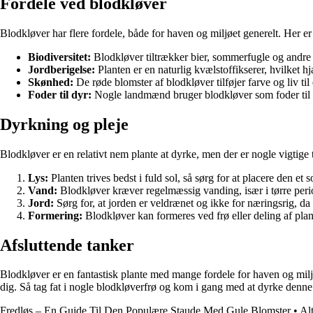
Fordele ved blodkløver
Blodkløver har flere fordele, både for haven og miljøet generelt. Her e
Biodiversitet:
Blodkløver tiltrækker bier, sommerfugle og andre pol
Jordberigelse:
Planten er en naturlig kvælstoffikserer, hvilket h
Skønhed:
De røde blomster af blodkløver tilføjer farve og liv ti
Foder til dyr:
Nogle landmænd bruger blodkløver som foder til 
Dyrkning og pleje
Blodkløver er en relativt nem plante at dyrke, men der er nogle vigtige ti
Lys:
Planten trives bedst i fuld sol, så sørg for at placere den et s
Vand:
Blodkløver kræver regelmæssig vanding, især i tørre peri
Jord:
Sørg for, at jorden er veldrænet og ikke for næringsrig, da
Formering:
Blodkløver kan formeres ved frø eller deling af plan
Afsluttende tanker
Blodkløver er en fantastisk plante med mange fordele for haven og mil
dig. Så tag fat i nogle blodkløverfrø og kom i gang med at dyrke denne
Fredløs – En Guide Til Den Populære Staude Med Gule Blomster
•
Al