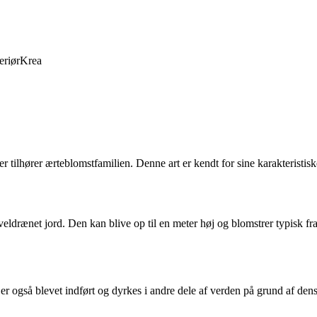
eriør
Krea
r tilhører ærteblomstfamilien. Denne art er kendt for sine karakteristis
veldrænet jord. Den kan blive op til en meter høj og blomstrer typisk fra
 er også blevet indført og dyrkes i andre dele af verden på grund af de