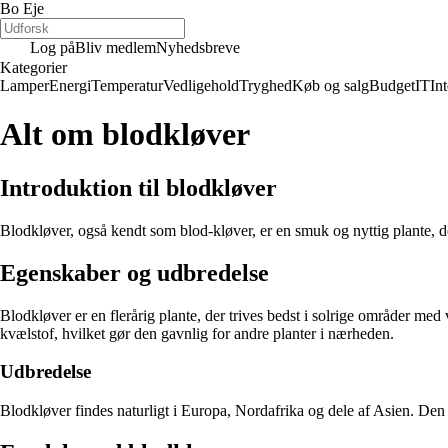
Bo Eje
Log på
Bliv medlem
Nyhedsbreve
Kategorier
Lamper
Energi
Temperatur
Vedligehold
Tryghed
Køb og salg
Budget
IT
Int
Alt om blodkløver
Introduktion til blodkløver
Blodkløver, også kendt som blod-kløver, er en smuk og nyttig plante, de
Egenskaber og udbredelse
Blodkløver er en flerårig plante, der trives bedst i solrige områder med 
kvælstof, hvilket gør den gavnlig for andre planter i nærheden.
Udbredelse
Blodkløver findes naturligt i Europa, Nordafrika og dele af Asien. Den