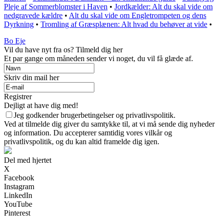
Pleje af Sommerblomster i Haven
•
Jordkælder: Alt du skal vide om
nedgravede kældre
•
Alt du skal vide om Engletrompeten og dens
Dyrkning
•
Tromling af Græsplænen: Alt hvad du behøver at vide
•
Bo Eje
Vil du have nyt fra os? Tilmeld dig her
Et par gange om måneden sender vi noget, du vil få glæde af.
Skriv din mail her
Registrer
Dejligt at have dig med!
Jeg godkender brugerbetingelser og privatlivspolitik.
Ved at tilmelde dig giver du samtykke til, at vi må sende dig nyheder
og information. Du accepterer samtidig vores vilkår og
privatlivspolitik, og du kan altid framelde dig igen.
Del med hjertet
X
Facebook
Instagram
LinkedIn
YouTube
Pinterest