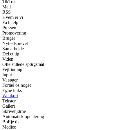
TikTok
Mail
RSS
Hvem er vi
Få hjælp
Pressen
Promovering
Bruger
Nyhedsbrevet
Samarbejde
Del et tip
Viden
Ofte stillede spørgsmål
Fejlfinding
Input
Vi søger
Fortæl os noget
Egne links
Webkort
Tekster
Galleri
Skrivehjørne
Automatisk opdatering
BoEje.dk
Medieo