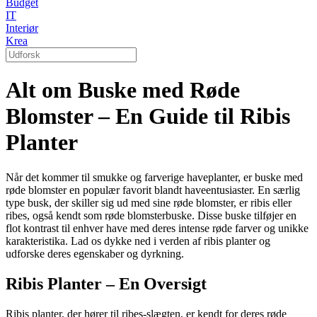
Budget
IT
Interiør
Krea
Alt om Buske med Røde
Blomster – En Guide til Ribis
Planter
Når det kommer til smukke og farverige haveplanter, er buske med
røde blomster en populær favorit blandt haveentusiaster. En særlig
type busk, der skiller sig ud med sine røde blomster, er ribis eller
ribes, også kendt som røde blomsterbuske. Disse buske tilføjer en
flot kontrast til enhver have med deres intense røde farver og unikke
karakteristika. Lad os dykke ned i verden af ribis planter og
udforske deres egenskaber og dyrkning.
Ribis Planter – En Oversigt
Ribis planter, der hører til ribes-slægten, er kendt for deres røde