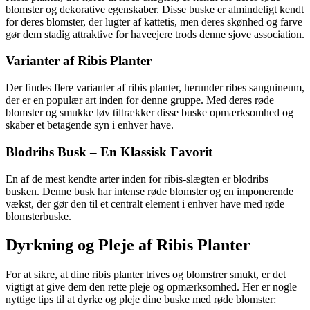
blomster og dekorative egenskaber. Disse buske er almindeligt kendt
for deres blomster, der lugter af kattetis, men deres skønhed og farve
gør dem stadig attraktive for haveejere trods denne sjove association.
Varianter af Ribis Planter
Der findes flere varianter af ribis planter, herunder ribes sanguineum,
der er en populær art inden for denne gruppe. Med deres røde
blomster og smukke løv tiltrækker disse buske opmærksomhed og
skaber et betagende syn i enhver have.
Blodribs Busk – En Klassisk Favorit
En af de mest kendte arter inden for ribis-slægten er blodribs
busken. Denne busk har intense røde blomster og en imponerende
vækst, der gør den til et centralt element i enhver have med røde
blomsterbuske.
Dyrkning og Pleje af Ribis Planter
For at sikre, at dine ribis planter trives og blomstrer smukt, er det
vigtigt at give dem den rette pleje og opmærksomhed. Her er nogle
nyttige tips til at dyrke og pleje dine buske med røde blomster: