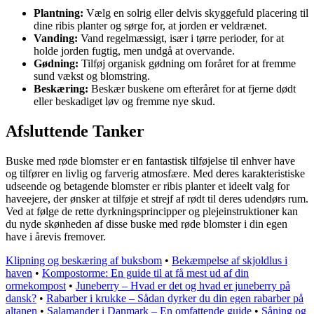
Plantning:
Vælg en solrig eller delvis skyggefuld placering til
dine ribis planter og sørge for, at jorden er veldrænet.
Vanding:
Vand regelmæssigt, især i tørre perioder, for at
holde jorden fugtig, men undgå at overvande.
Gødning:
Tilføj organisk gødning om foråret for at fremme
sund vækst og blomstring.
Beskæring:
Beskær buskene om efteråret for at fjerne dødt
eller beskadiget løv og fremme nye skud.
Afsluttende Tanker
Buske med røde blomster er en fantastisk tilføjelse til enhver have
og tilfører en livlig og farverig atmosfære. Med deres karakteristiske
udseende og betagende blomster er ribis planter et ideelt valg for
haveejere, der ønsker at tilføje et strejf af rødt til deres udendørs rum.
Ved at følge de rette dyrkningsprincipper og plejeinstruktioner kan
du nyde skønheden af disse buske med røde blomster i din egen
have i årevis fremover.
Klipning og beskæring af buksbom
•
Bekæmpelse af skjoldlus i
haven
•
Kompostorme: En guide til at få mest ud af din
ormekompost
•
Juneberry – Hvad er det og hvad er juneberry på
dansk?
•
Rabarber i krukke – Sådan dyrker du din egen rabarber på
altanen
•
Salamander i Danmark – En omfattende guide
•
Såning og