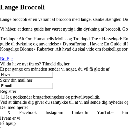
Lange Broccoli
Lange broccoli er en variant af broccoli med lange, slanke stængler. Diss
Vi håber, at denne guide har været nyttig i din dyrkning af broccoli. 
Troldnød: Alt Om Hamamelis Mollis og Troldnød Træ
•
Hasselnød: En
guide til dyrkning og anvendelse
•
Dyreafføring i Haven: En Guide til
Kongelige Blomst
•
Rabarber: Alt hvad du skal vide om forskellige so
Bo Eje
Vil du have nyt fra os? Tilmeld dig her
Et par gange om måneden sender vi noget, du vil få glæde af.
Skriv din mail her
Registrer
Jeg godkender brugerbetingelser og privatlivspolitik.
Ved at tilmelde dig giver du samtykke til, at vi må sende dig nyheder og
Del med hjertet
X
Facebook
Instagram
LinkedIn
YouTube
Pin
Hvem er vi
Få hjælp