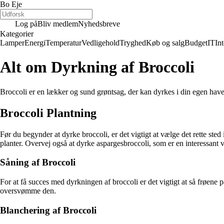
Bo Eje
Log på
Bliv medlem
Nyhedsbreve
Kategorier
Lamper
Energi
Temperatur
Vedligehold
Tryghed
Køb og salg
Budget
IT
Int
Alt om Dyrkning af Broccoli
Broccoli er en lækker og sund grøntsag, der kan dyrkes i din egen have. 
Broccoli Plantning
Før du begynder at dyrke broccoli, er det vigtigt at vælge det rette sted
planter. Overvej også at dyrke aspargesbroccoli, som er en interessant v
Såning af Broccoli
For at få succes med dyrkningen af broccoli er det vigtigt at så frøene
oversvømme den.
Blanchering af Broccoli