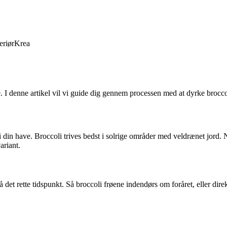
eriør
Krea
I denne artikel vil vi guide dig gennem processen med at dyrke broccoli,
 i din have. Broccoli trives bedst i solrige områder med veldrænet jord. 
ariant.
 på det rette tidspunkt. Så broccoli frøene indendørs om foråret, eller 