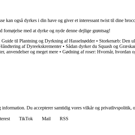
e kan også dyrkes i din have og giver et interessant twist til dine brocco
God fornøjelse med at dyrke og nyde denne dejlige grøntsag!
 Guide til Plantning og Dyrkning af Hasselnødder
•
Storkenæb: Den ult
 Håndtering af Dyreekskrementer
•
Sådan dyrker du Squash og Græska
rter, anvendelser og meget mere
•
Gødning af roser: Hvornår, hvordan o
 information. Du accepterer samtidig vores vilkår og privatlivspolitik, 
terest
TikTok
Mail
RSS