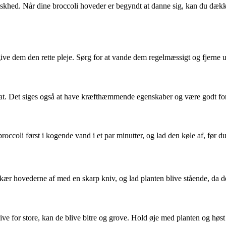
 friskhed. Når dine broccoli hoveder er begyndt at danne sig, kan du 
t give dem den rette pleje. Sørg for at vande dem regelmæssigt og fjerne
olat. Det siges også at have kræfthæmmende egenskaber og være godt for
roccoli først i kogende vand i et par minutter, og lad den køle af, før d
. Skær hovederne af med en skarp kniv, og lad planten blive stående, da 
live for store, kan de blive bitre og grove. Hold øje med planten og høs