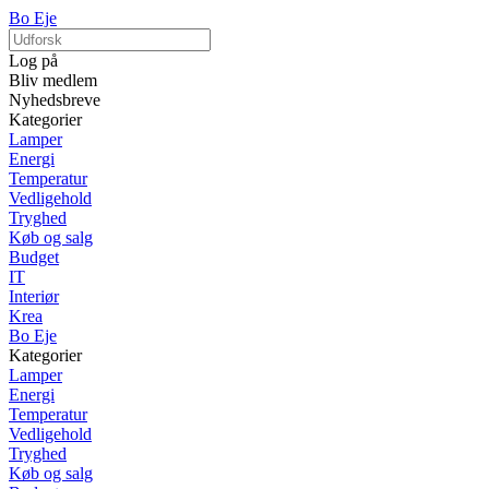
Bo Eje
Log på
Bliv medlem
Nyhedsbreve
Kategorier
Lamper
Energi
Temperatur
Vedligehold
Tryghed
Køb og salg
Budget
IT
Interiør
Krea
Bo Eje
Kategorier
Lamper
Energi
Temperatur
Vedligehold
Tryghed
Køb og salg