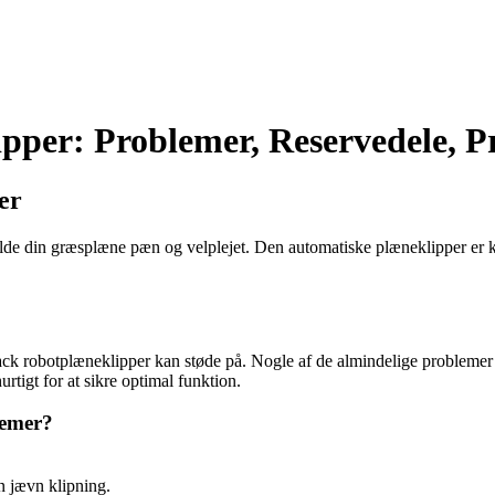
per: Problemer, Reservedele, Pr
er
olde din græsplæne pæn og velplejet. Den automatiske plæneklipper er 
 robotplæneklipper kan støde på. Nogle af de almindelige problemer ink
urtigt for at sikre optimal funktion.
lemer?
n jævn klipning.