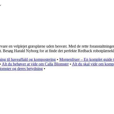
r
bevare en velplejet græsplæne uden besvær. Med de rette foranstaltning
. Besøg Harald Nyborg for at finde det perfekte Redback robotplænekli
ing til haveaffald og kompostering
•
Morgenfruer – En komplet guide t
•
Alt du behøver at vide om Calla Blomster
•
Alt du skal vide om komp
lomster og deres betydning
•