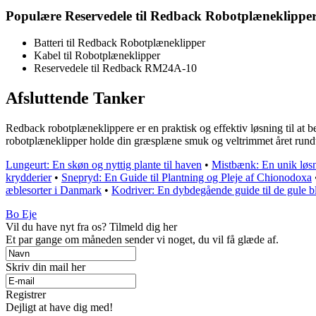
Populære Reservedele til Redback Robotplæneklippe
Batteri til Redback Robotplæneklipper
Kabel til Robotplæneklipper
Reservedele til Redback RM24A-10
Afsluttende Tanker
Redback robotplæneklippere er en praktisk og effektiv løsning til at 
robotplæneklipper holde din græsplæne smuk og veltrimmet året rundt
Lungeurt: En skøn og nyttig plante til haven
•
Mistbænk: En unik løsn
krydderier
•
Snepryd: En Guide til Plantning og Pleje af Chionodoxa
æblesorter i Danmark
•
Kodriver: En dybdegående guide til de gule b
Bo Eje
Vil du have nyt fra os? Tilmeld dig her
Et par gange om måneden sender vi noget, du vil få glæde af.
Skriv din mail her
Registrer
Dejligt at have dig med!