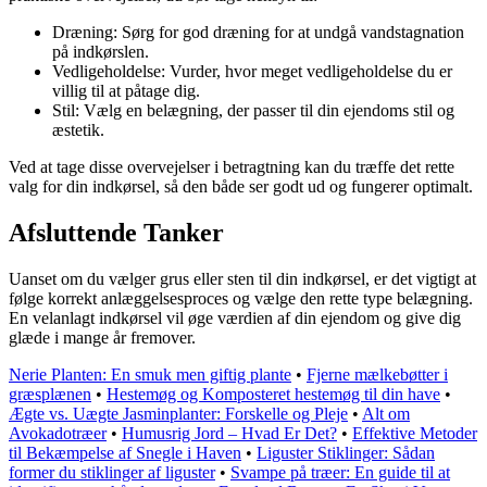
Dræning: Sørg for god dræning for at undgå vandstagnation
på indkørslen.
Vedligeholdelse: Vurder, hvor meget vedligeholdelse du er
villig til at påtage dig.
Stil: Vælg en belægning, der passer til din ejendoms stil og
æstetik.
Ved at tage disse overvejelser i betragtning kan du træffe det rette
valg for din indkørsel, så den både ser godt ud og fungerer optimalt.
Afsluttende Tanker
Uanset om du vælger grus eller sten til din indkørsel, er det vigtigt at
følge korrekt anlæggelsesproces og vælge den rette type belægning.
En velanlagt indkørsel vil øge værdien af din ejendom og give dig
glæde i mange år fremover.
Nerie Planten: En smuk men giftig plante
•
Fjerne mælkebøtter i
græsplænen
•
Hestemøg og Komposteret hestemøg til din have
•
Ægte vs. Uægte Jasminplanter: Forskelle og Pleje
•
Alt om
Avokadotræer
•
Humusrig Jord – Hvad Er Det?
•
Effektive Metoder
til Bekæmpelse af Snegle i Haven
•
Liguster Stiklinger: Sådan
former du stiklinger af liguster
•
Svampe på træer: En guide til at