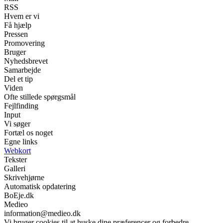
RSS
Hvem er vi
Få hjælp
Pressen
Promovering
Bruger
Nyhedsbrevet
Samarbejde
Del et tip
Viden
Ofte stillede spørgsmål
Fejlfinding
Input
Vi søger
Fortæl os noget
Egne links
Webkort
Tekster
Galleri
Skrivehjørne
Automatisk opdatering
BoEje.dk
Medieo
information@medieo.dk
Vi bruger cookies til at huske dine præferencer og forbedre