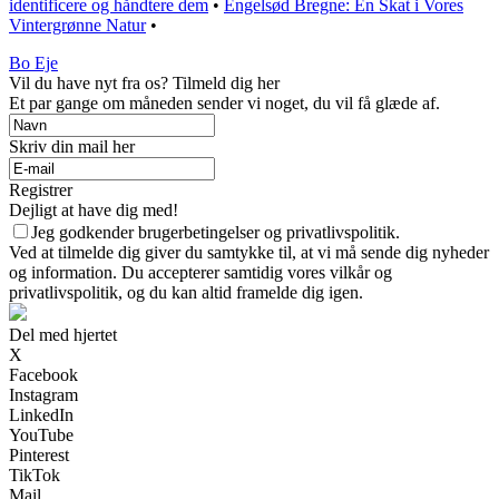
identificere og håndtere dem
•
Engelsød Bregne: En Skat i Vores
Vintergrønne Natur
•
Bo Eje
Vil du have nyt fra os? Tilmeld dig her
Et par gange om måneden sender vi noget, du vil få glæde af.
Skriv din mail her
Registrer
Dejligt at have dig med!
Jeg godkender brugerbetingelser og privatlivspolitik.
Ved at tilmelde dig giver du samtykke til, at vi må sende dig nyheder
og information. Du accepterer samtidig vores vilkår og
privatlivspolitik, og du kan altid framelde dig igen.
Del med hjertet
X
Facebook
Instagram
LinkedIn
YouTube
Pinterest
TikTok
Mail