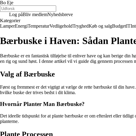
Bo Eje
Log på
Bliv medlem
Nyhedsbreve
Kategorier
Lamper
Energi
Temperatur
Vedligehold
Tryghed
Køb og salg
Budget
IT
Int
Bærbuske i Haven: Sådan Plante
Bærbuske er en fantastisk tilføjelse til enhver have og kan berige din h
en rig og sund høst. I denne artikel vil vi guide dig gennem processen
Valg af Bærbuske
Først og fremmest er det vigtigt at vælge de rette bærbuske til din hav
hvilke buske der trives bedst i dit klima.
Hvornår Planter Man Bærbuske?
Det ideelle tidspunkt for at plante bærbuske er om efteråret eller tidli
planterne.
Plante Processen