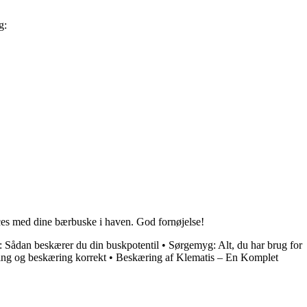
g:
cces med dine bærbuske i haven. God fornøjelse!
: Sådan beskærer du din buskpotentil
•
Sørgemyg: Alt, du har brug for
ing og beskæring korrekt
•
Beskæring af Klematis – En Komplet