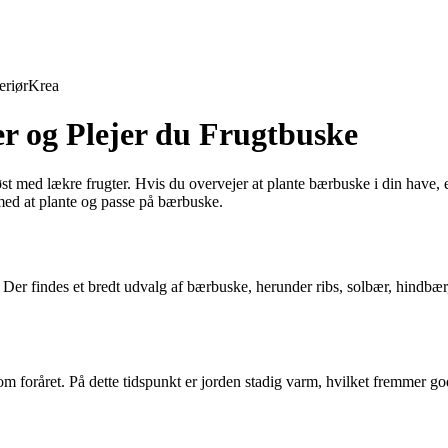
eriør
Krea
r og Plejer du Frugtbuske
øst med lækre frugter. Hvis du overvejer at plante bærbuske i din have, e
 med at plante og passe på bærbuske.
e. Der findes et bredt udvalg af bærbuske, herunder ribs, solbær, hindb
gt om foråret. På dette tidspunkt er jorden stadig varm, hvilket fremmer 