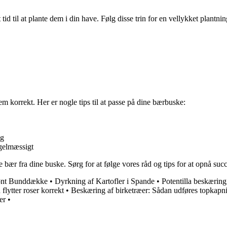
id til at plante dem i din have. Følg disse trin for en vellykket plantnin
dem korrekt. Her er nogle tips til at passe på dine bærbuske:
ng
gelmæssigt
bær fra dine buske. Sørg for at følge vores råd og tips for at opnå su
rønt Bunddække
•
Dyrkning af Kartofler i Spande
•
Potentilla beskæring
lytter roser korrekt
•
Beskæring af birketræer: Sådan udføres topkapn
er
•