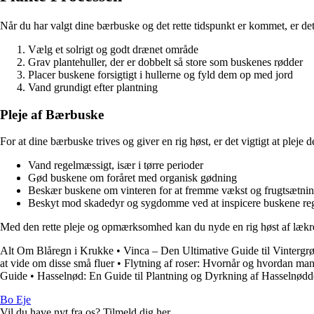
Når du har valgt dine bærbuske og det rette tidspunkt er kommet, er det t
Vælg et solrigt og godt drænet område
Grav plantehuller, der er dobbelt så store som buskenes rødder
Placer buskene forsigtigt i hullerne og fyld dem op med jord
Vand grundigt efter plantning
Pleje af Bærbuske
For at dine bærbuske trives og giver en rig høst, er det vigtigt at pleje 
Vand regelmæssigt, især i tørre perioder
Gød buskene om foråret med organisk gødning
Beskær buskene om vinteren for at fremme vækst og frugtsætni
Beskyt mod skadedyr og sygdomme ved at inspicere buskene re
Med den rette pleje og opmærksomhed kan du nyde en rig høst af lækre 
Alt Om Blåregn i Krukke
•
Vinca – Den Ultimative Guide til Vinterg
at vide om disse små fluer
•
Flytning af roser: Hvornår og hvordan man f
Guide
•
Hasselnød: En Guide til Plantning og Dyrkning af Hasselnødd
Bo Eje
Vil du have nyt fra os? Tilmeld dig her