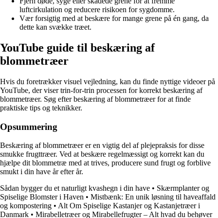
Fjern døde, syge eller skadede grene for at fremme
luftcirkulation og reducere risikoen for sygdomme.
Vær forsigtig med at beskære for mange grene på én gang, da
dette kan svække træet.
YouTube guide til beskæring af
blommetræer
Hvis du foretrækker visuel vejledning, kan du finde nyttige videoer på
YouTube, der viser trin-for-trin processen for korrekt beskæring af
blommetræer. Søg efter beskæring af blommetræer for at finde
praktiske tips og teknikker.
Opsummering
Beskæring af blommetræer er en vigtig del af plejepraksis for disse
smukke frugttræer. Ved at beskære regelmæssigt og korrekt kan du
hjælpe dit blommetræ med at trives, producere sund frugt og forblive
smukt i din have år efter år.
Sådan bygger du et naturligt kvashegn i din have
•
Skærmplanter og
Spiselige Blomster i Haven
•
Mistbænk: En unik løsning til haveaffald
og kompostering
•
Alt Om Spiselige Kastanjer og Kastanjetræer i
Danmark
•
Mirabelletræer og Mirabellefrugter – Alt hvad du behøver