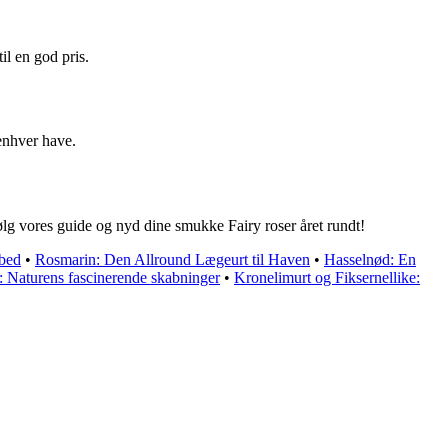
il en god pris.
 enhver have.
ølg vores guide og nyd dine smukke Fairy roser året rundt!
ebed
•
Rosmarin: Den Allround Lægeurt til Haven
•
Hasselnød: En
r: Naturens fascinerende skabninger
•
Kronelimurt og Fiksernellike: