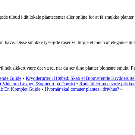
de tilbud i dit lokale plantecenter eller online for at få smukke planter t
n have. Disse smukke lyserøde roser vil tilføje et touch af elegance til
 helt sikkert være det værd, når du ser dine planter blomstre smukt. F
tende Guide
•
Krydderurter i Højbed: Skab et Blomstrende Krydderurt
at Vide om Lovage (Suppeurt på Dansk)
•
Røde biller med sorte prikke
l: En Komplet Guide
•
Hvornår skal tomater plantes i drivhus?
•