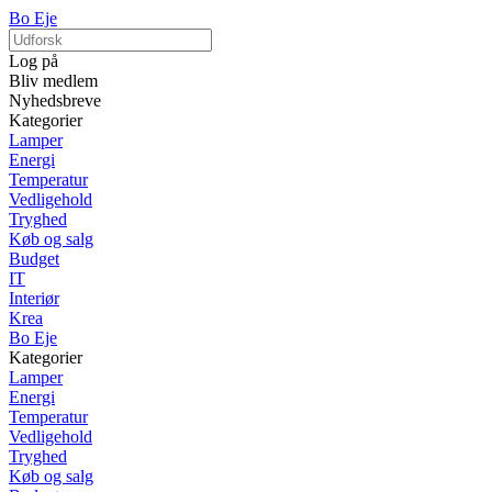
Bo Eje
Log på
Bliv medlem
Nyhedsbreve
Kategorier
Lamper
Energi
Temperatur
Vedligehold
Tryghed
Køb og salg
Budget
IT
Interiør
Krea
Bo Eje
Kategorier
Lamper
Energi
Temperatur
Vedligehold
Tryghed
Køb og salg