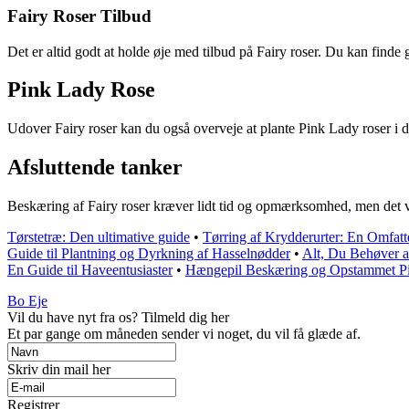
Fairy Roser Tilbud
Det er altid godt at holde øje med tilbud på Fairy roser. Du kan finde go
Pink Lady Rose
Udover Fairy roser kan du også overveje at plante Pink Lady roser i di
Afsluttende tanker
Beskæring af Fairy roser kræver lidt tid og opmærksomhed, men det vil
Tørstetræ: Den ultimative guide
•
Tørring af Krydderurter: En Omfat
Guide til Plantning og Dyrkning af Hasselnødder
•
Alt, Du Behøver 
En Guide til Haveentusiaster
•
Hængepil Beskæring og Opstammet Pi
Bo Eje
Vil du have nyt fra os? Tilmeld dig her
Et par gange om måneden sender vi noget, du vil få glæde af.
Skriv din mail her
Registrer