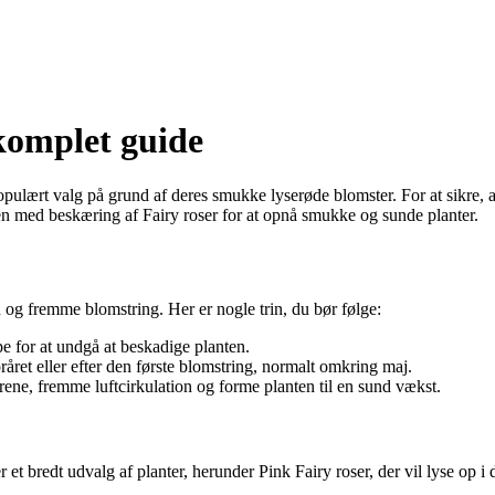
komplet guide
populært valg på grund af deres smukke lyserøde blomster. For at sikre, at
en med beskæring af Fairy roser for at opnå smukke og sunde planter.
 og fremme blomstring. Her er nogle trin, du bør følge:
pe for at undgå at beskadige planten.
råret eller efter den første blomstring, normalt omkring maj.
ene, fremme luftcirkulation og forme planten til en sund vækst.
r et bredt udvalg af planter, herunder Pink Fairy roser, der vil lyse op i 