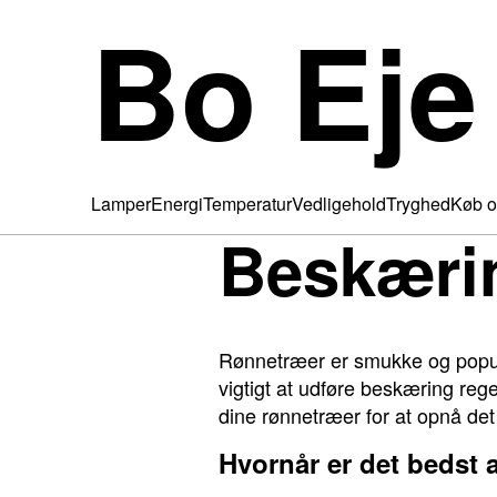
Bo Eje
Lamper
Energi
Temperatur
Vedligehold
Tryghed
Køb o
Beskæri
Rønnetræer er smukke og populæ
vigtigt at udføre beskæring reg
dine rønnetræer for at opnå det
Hvornår er det bedst