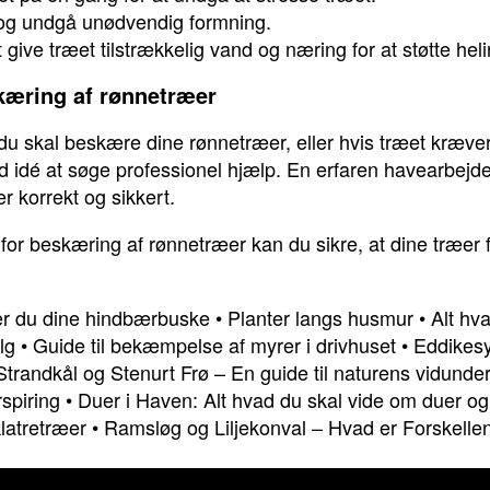
 og undgå unødvendig formning.
t give træet tilstrækkelig vand og næring for at støtte he
skæring af rønnetræer
 du skal beskære dine rønnetræer, eller hvis træet kræv
idé at søge professionel hjælp. En erfaren havearbejder
 korrekt og sikkert.
r for beskæring af rønnetræer kan du sikre, at dine træer
er du dine hindbærbuske
•
Planter langs husmur
•
Alt hv
lg
•
Guide til bekæmpelse af myrer i drivhuset
•
Eddikesy
Strandkål og Stenurt Frø – En guide til naturens vidunde
rspiring
•
Duer i Haven: Alt hvad du skal vide om duer og
latretræer
•
Ramsløg og Liljekonval – Hvad er Forskelle