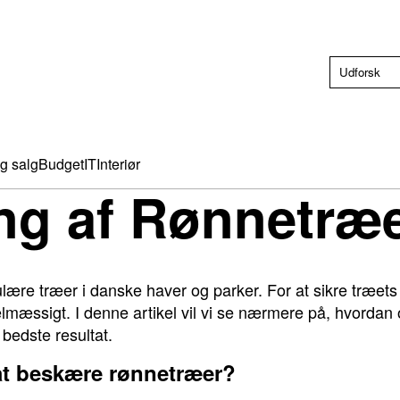
g salg
Budget
IT
Interiør
ng af Rønnetræ
re træer i danske haver og parker. For at sikre træet
elmæssigt. I denne artikel vil vi se nærmere på, hvorda
 bedste resultat.
 at beskære rønnetræer?