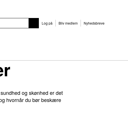
Log på
Bliv medlem
Nyhedsbreve
er
s sundhed og skønhed er det
n og hvornår du bør beskære