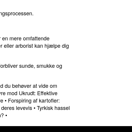
lingsprocessen.
er en mere omfattende
 eller arborist kan hjælpe dig
 forbliver sunde, smukke og
ad du behøver at vide om
re mod Ukrudt: Effektive
re
•
Forspiring af kartofler:
 deres levevis
•
Tyrkisk hassel
n?
•