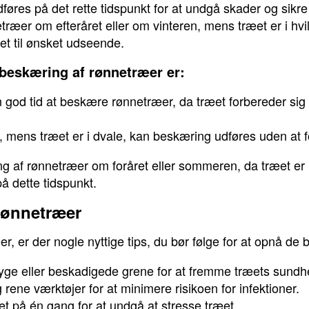
øres på det rette tidspunkt for at undgå skader og sikre
æer om efteråret eller om vinteren, mens træet er i hvile
et til ønsket udseende.
 beskæring af rønnetræer er:
en god tid at beskære rønnetræer, da træet forbereder sig t
en, mens træet er i dvale, kan beskæring udføres uden at 
ng af rønnetræer om foråret eller sommeren, da træet er i
på dette tidspunkt.
 rønnetræer
 er der nogle nyttige tips, du bør følge for at opnå de b
syge eller beskadigede grene for at fremme træets sundh
 rene værktøjer for at minimere risikoen for infektioner.
 på én gang for at undgå at stresse træet.