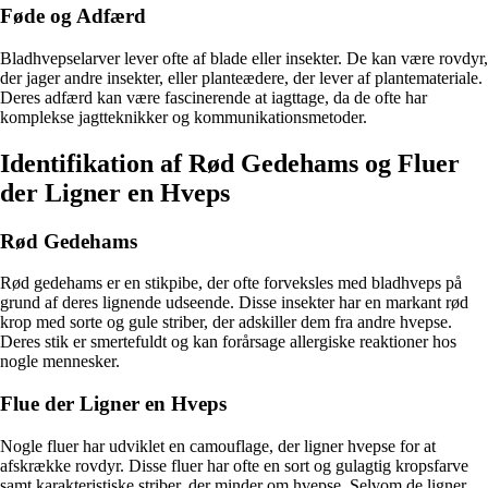
Føde og Adfærd
Bladhvepselarver lever ofte af blade eller insekter. De kan være rovdyr,
der jager andre insekter, eller planteædere, der lever af plantemateriale.
Deres adfærd kan være fascinerende at iagttage, da de ofte har
komplekse jagtteknikker og kommunikationsmetoder.
Identifikation af Rød Gedehams og Fluer
der Ligner en Hveps
Rød Gedehams
Rød gedehams er en stikpibe, der ofte forveksles med bladhveps på
grund af deres lignende udseende. Disse insekter har en markant rød
krop med sorte og gule striber, der adskiller dem fra andre hvepse.
Deres stik er smertefuldt og kan forårsage allergiske reaktioner hos
nogle mennesker.
Flue der Ligner en Hveps
Nogle fluer har udviklet en camouflage, der ligner hvepse for at
afskrække rovdyr. Disse fluer har ofte en sort og gulagtig kropsfarve
samt karakteristiske striber, der minder om hvepse. Selvom de ligner