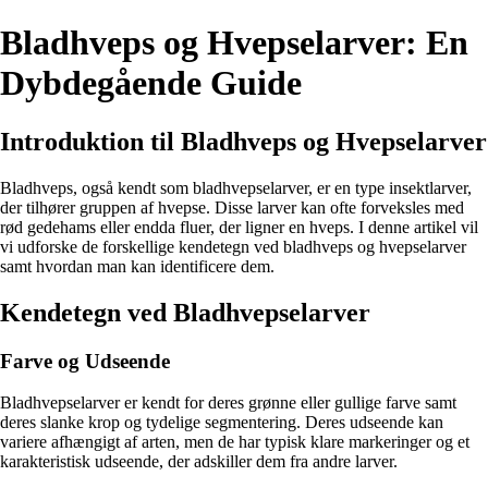
Bladhveps og Hvepselarver: En
Dybdegående Guide
Introduktion til Bladhveps og Hvepselarver
Bladhveps, også kendt som bladhvepselarver, er en type insektlarver,
der tilhører gruppen af hvepse. Disse larver kan ofte forveksles med
rød gedehams eller endda fluer, der ligner en hveps. I denne artikel vil
vi udforske de forskellige kendetegn ved bladhveps og hvepselarver
samt hvordan man kan identificere dem.
Kendetegn ved Bladhvepselarver
Farve og Udseende
Bladhvepselarver er kendt for deres grønne eller gullige farve samt
deres slanke krop og tydelige segmentering. Deres udseende kan
variere afhængigt af arten, men de har typisk klare markeringer og et
karakteristisk udseende, der adskiller dem fra andre larver.