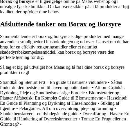
Borax
og
borsyre
er tilgængelige online på Matas webshop og i
udvalgte fysiske butikker. Du kan være sikker på at få produkter af høj
kvalitet, der opfylder dine behov.
Afsluttende tanker om Borax og Borsyre
Sammenfattende er borax og borsyre alsidige produkter med mange
anvendelsesmuligheder i husholdningen og ud over. Uanset om du har
brug for en effektiv rengøringsmidler eller et naturligt
skadedyrsbekæmpelsesmiddel, kan borax og borsyre være den
perfekte løsning for dig.
Så tag et kig på udvalget hos Matas og få fat i dine borax og borsyre
produkter i dag!
Strandkål og Stenurt Frø – En guide til naturens vidundere
•
Sådan
finder du den bedste jord til haven og potteplanter
•
Alt om Grønkål:
Dyrkning, Pleje og Sundhedsmæssige Fordele
•
Blomsterarter og
Planter Alfabetisk: En Komplet Guide til Blomsternavne
•
Hasselnød:
En Guide til Plantning og Dyrkning af Hasselnødder
•
Stikling af
figentræ
•
Pelargonier: Alt om overvintring, pleje og formning
•
Stankelbenslarver – en dybdegående guide
•
Dyreafføring i Haven: En
Guide til Håndtering af Dyreekskrementer
•
Tomat: En Frugt eller en
Grøntsag?
•