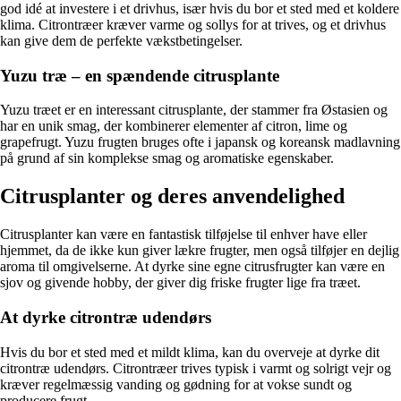
god idé at investere i et drivhus, især hvis du bor et sted med et koldere
klima. Citrontræer kræver varme og sollys for at trives, og et drivhus
kan give dem de perfekte vækstbetingelser.
Yuzu træ – en spændende citrusplante
Yuzu træet er en interessant citrusplante, der stammer fra Østasien og
har en unik smag, der kombinerer elementer af citron, lime og
grapefrugt. Yuzu frugten bruges ofte i japansk og koreansk madlavning
på grund af sin komplekse smag og aromatiske egenskaber.
Citrusplanter og deres anvendelighed
Citrusplanter kan være en fantastisk tilføjelse til enhver have eller
hjemmet, da de ikke kun giver lækre frugter, men også tilføjer en dejlig
aroma til omgivelserne. At dyrke sine egne citrusfrugter kan være en
sjov og givende hobby, der giver dig friske frugter lige fra træet.
At dyrke citrontræ udendørs
Hvis du bor et sted med et mildt klima, kan du overveje at dyrke dit
citrontræ udendørs. Citrontræer trives typisk i varmt og solrigt vejr og
kræver regelmæssig vanding og gødning for at vokse sundt og
producere frugt.