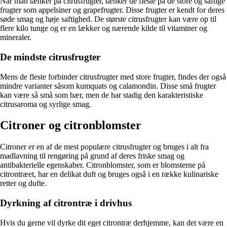
Når man tænker på citrusfrugter, tænker de fleste på de store og saftige
frugter som appelsiner og grapefrugter. Disse frugter er kendt for deres
søde smag og høje saftighed. De største citrusfrugter kan være op til
flere kilo tunge og er en lækker og nærende kilde til vitaminer og
mineraler.
De mindste citrusfrugter
Mens de fleste forbinder citrusfrugter med store frugter, findes der også
mindre varianter såsom kumquats og calamondin. Disse små frugter
kan være så små som bær, men de har stadig den karakteristiske
citrusaroma og syrlige smag.
Citroner og citronblomster
Citroner er en af de mest populære citrusfrugter og bruges i alt fra
madlavning til rengøring på grund af deres friske smag og
antibakterielle egenskaber. Citronblomster, som er blomsterne på
citrontræet, har en delikat duft og bruges også i en række kulinariske
retter og dufte.
Dyrkning af citrontræ i drivhus
Hvis du gerne vil dyrke dit eget citrontræ derhjemme, kan det være en