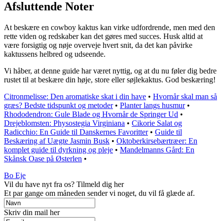
Afsluttende Noter
At beskære en cowboy kaktus kan virke udfordrende, men med den
rette viden og redskaber kan det gøres med succes. Husk altid at
være forsigtig og nøje overveje hvert snit, da det kan påvirke
kaktussens helbred og udseende.
Vi håber, at denne guide har været nyttig, og at du nu føler dig bedre
rustet til at beskære din høje, store eller søjlekaktus. God beskæring!
Citronmelisse: Den aromatiske skat i din have
•
Hvornår skal man så
græs? Bedste tidspunkt og metoder
•
Planter langs husmur
•
Rhododendron: Gule Blade og Hvornår de Springer Ud
•
Drejeblomsten: Physostegia Virginiana
•
Cikorie Salat og
Radicchio: En Guide til Danskernes Favoritter
•
Guide til
Beskæring af Uægte Jasmin Busk
•
Oktoberkirsebærtræer: En
komplet guide til dyrkning og pleje
•
Mandelmanns Gård: En
Skånsk Oase på Østerlen
•
Bo Eje
Vil du have nyt fra os? Tilmeld dig her
Et par gange om måneden sender vi noget, du vil få glæde af.
Skriv din mail her