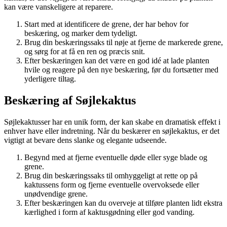
kan være vanskeligere at reparere.
Start med at identificere de grene, der har behov for
beskæring, og marker dem tydeligt.
Brug din beskæringssaks til nøje at fjerne de markerede grene,
og sørg for at få en ren og præcis snit.
Efter beskæringen kan det være en god idé at lade planten
hvile og reagere på den nye beskæring, før du fortsætter med
yderligere tiltag.
Beskæring af Søjlekaktus
Søjlekaktusser har en unik form, der kan skabe en dramatisk effekt i
enhver have eller indretning. Når du beskærer en søjlekaktus, er det
vigtigt at bevare dens slanke og elegante udseende.
Begynd med at fjerne eventuelle døde eller syge blade og
grene.
Brug din beskæringssaks til omhyggeligt at rette op på
kaktussens form og fjerne eventuelle overvoksede eller
unødvendige grene.
Efter beskæringen kan du overveje at tilføre planten lidt ekstra
kærlighed i form af kaktusgødning eller god vanding.