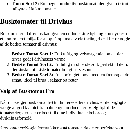
Tomat Sort 3:
En meget produktiv busktomat, der giver et stort
udbytte af lækre tomater.
Busktomater til Drivhus
Busktomater til drivhus kan give en endnu større høst og kan dyrkes i
et kontrolleret miljø for at opnå optimale vækstbetingelser. Her er nogle
af de bedste tomater til drivhus:
Bedste Tomat Sort 1:
En kraftig og velsmagende tomat, der
trives godt i drivhusets varme.
Bedste Tomat Sort 2:
En tidlig modnende sort, perfekt til dem,
der ønsker at høste tomater tidligt på sæsonen.
Bedste Tomat Sort 3:
En storfrugtet tomat med en fremragende
smag, ideel til brug i salater og retter.
Valg af Busktomat Frø
Når du vælger busktomat frø til din have eller drivhus, er det vigtigt at
vælge af god kvalitet fra pålidelige producenter. Vælg frø af de
tomatsorter, der passer bedst til dine individuelle behov og
dyrkningsforhold.
Små tomater:
Nogle foretrækker små tomater, da de er perfekte som