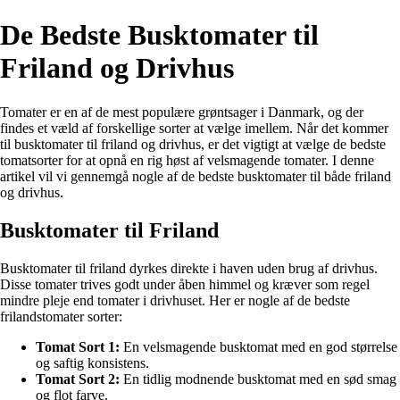
De Bedste Busktomater til
Friland og Drivhus
Tomater er en af de mest populære grøntsager i Danmark, og der
findes et væld af forskellige sorter at vælge imellem. Når det kommer
til busktomater til friland og drivhus, er det vigtigt at vælge de bedste
tomatsorter for at opnå en rig høst af velsmagende tomater. I denne
artikel vil vi gennemgå nogle af de bedste busktomater til både friland
og drivhus.
Busktomater til Friland
Busktomater til friland dyrkes direkte i haven uden brug af drivhus.
Disse tomater trives godt under åben himmel og kræver som regel
mindre pleje end tomater i drivhuset. Her er nogle af de bedste
frilandstomater sorter:
Tomat Sort 1:
En velsmagende busktomat med en god størrelse
og saftig konsistens.
Tomat Sort 2:
En tidlig modnende busktomat med en sød smag
og flot farve.