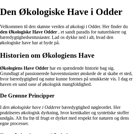
Den Økologiske Have i Odder
Velkommen til den skønne verden af økologi i Odder. Her finder du
den Økologiske Have Odder
, et sandt paradis for naturelskere og
bæredygtighedsentusiaster. Lad os dykke ned i alt, hvad den
økologiske have har at byde på.
Historien om Økologiens Have
Økologiens Have Odder
har en spændende historie bag sig.
Grundlagt af passionerede haveentusiaster ønskede de at skabe et sted,
hvor bæredygtighed og natur kunne forenes på smukkeste vis. I dag er
haven en sand oase af økologisk mangfoldighed.
De Grønne Principper
I
den økologiske have i Odder
er bæredygtighed nøgleordet. Her
praktiseres økologisk dyrkning, hvor kemikalier og syntetiske stoffer
undgås. Alt fra frø til frugt er dyrket med respekt for naturen og dens
egne processer.