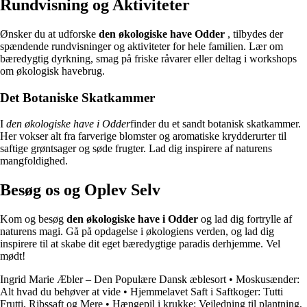
Rundvisning og Aktiviteter
Ønsker du at udforske
den økologiske have Odder
, tilbydes der
spændende rundvisninger og aktiviteter for hele familien. Lær om
bæredygtig dyrkning, smag på friske råvarer eller deltag i workshops
om økologisk havebrug.
Det Botaniske Skatkammer
I
den økologiske have i Odder
finder du et sandt botanisk skatkammer.
Her vokser alt fra farverige blomster og aromatiske krydderurter til
saftige grøntsager og søde frugter. Lad dig inspirere af naturens
mangfoldighed.
Besøg os og Oplev Selv
Kom og besøg
den økologiske have i Odder
og lad dig fortrylle af
naturens magi. Gå på opdagelse i økologiens verden, og lad dig
inspirere til at skabe dit eget bæredygtige paradis derhjemme. Vel
mødt!
Ingrid Marie Æbler – Den Populære Dansk æblesort
•
Moskusænder:
Alt hvad du behøver at vide
•
Hjemmelavet Saft i Saftkoger: Tutti
Frutti, Ribssaft og Mere
•
Hængepil i krukke: Vejledning til plantning,