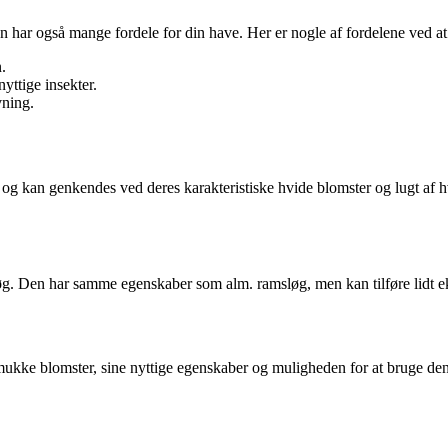
 har også mange fordele for din have. Her er nogle af fordelene ved at
.
nyttige insekter.
vning.
g kan genkendes ved deres karakteristiske hvide blomster og lugt af hv
e løg. Den har samme egenskaber som alm. ramsløg, men kan tilføre lidt
mukke blomster, sine nyttige egenskaber og muligheden for at bruge den i