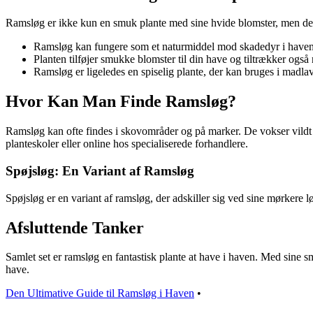
Ramsløg er ikke kun en smuk plante med sine hvide blomster, men den
Ramsløg kan fungere som et naturmiddel mod skadedyr i haven
Planten tilføjer smukke blomster til din have og tiltrækker også 
Ramsløg er ligeledes en spiselig plante, der kan bruges i madla
Hvor Kan Man Finde Ramsløg?
Ramsløg kan ofte findes i skovområder og på marker. De vokser vildt o
planteskoler eller online hos specialiserede forhandlere.
Spøjsløg: En Variant af Ramsløg
Spøjsløg er en variant af ramsløg, der adskiller sig ved sine mørker
Afsluttende Tanker
Samlet set er ramsløg en fantastisk plante at have i haven. Med sine s
have.
Den Ultimative Guide til Ramsløg i Haven
•