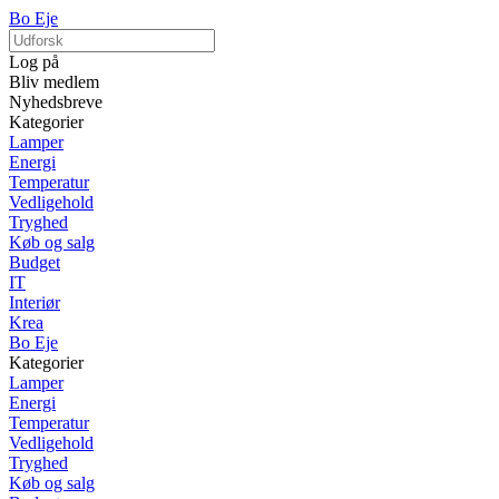
Bo Eje
Log på
Bliv medlem
Nyhedsbreve
Kategorier
Lamper
Energi
Temperatur
Vedligehold
Tryghed
Køb og salg
Budget
IT
Interiør
Krea
Bo Eje
Kategorier
Lamper
Energi
Temperatur
Vedligehold
Tryghed
Køb og salg