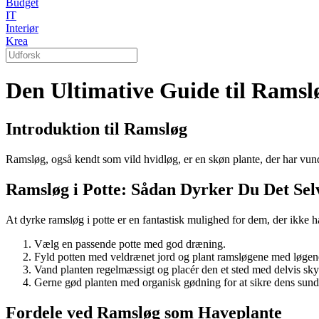
Budget
IT
Interiør
Krea
Den Ultimative Guide til Ramsl
Introduktion til Ramsløg
Ramsløg, også kendt som vild hvidløg, er en skøn plante, der har vunde
Ramsløg i Potte: Sådan Dyrker Du Det Sel
At dyrke ramsløg i potte er en fantastisk mulighed for dem, der ikke har
Vælg en passende potte med god dræning.
Fyld potten med veldrænet jord og plant ramsløgene med løgene
Vand planten regelmæssigt og placér den et sted med delvis sk
Gerne gød planten med organisk gødning for at sikre dens sun
Fordele ved Ramsløg som Haveplante