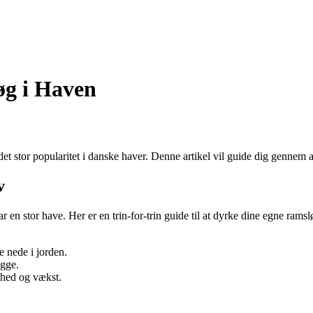
øg i Haven
t stor popularitet i danske haver. Denne artikel vil guide dig gennem al
v
 en stor have. Her er en trin-for-trin guide til at dyrke dine egne ramslø
 nede i jorden.
ygge.
dhed og vækst.