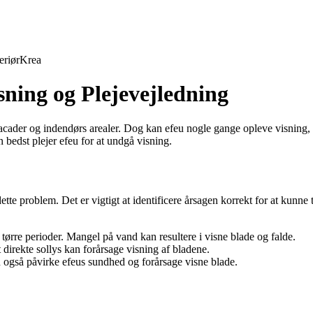
eriør
Krea
sning og Plejevejledning
facader og indendørs arealer. Dog kan efeu nogle gange opleve visning, 
bedst plejer efeu for at undgå visning.
tte problem. Det er vigtigt at identificere årsagen korrekt for at kunne t
tørre perioder. Mangel på vand kan resultere i visne blade og falde.
 direkte sollys kan forårsage visning af bladene.
n også påvirke efeus sundhed og forårsage visne blade.