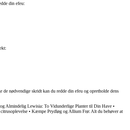
edde din efeu:
ekt:
ge de nødvendige skridt kan du redde din efeu og opretholde dens
 og Almindelig Lewisia: To Vidunderlige Planter til Din Have
•
citrusoplevelse
•
Kæmpe Prydløg og Allium Frø: Alt du behøver at