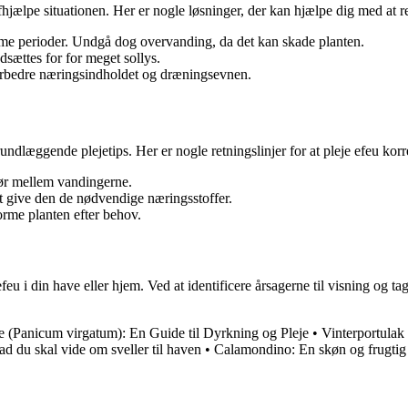
 afhjælpe situationen. Her er nogle løsninger, der kan hjælpe dig med at r
varme perioder. Undgå dog overvanding, da det kan skade planten.
dsættes for for meget sollys.
 forbedre næringsindholdet og dræningsevnen.
rundlæggende plejetips. Her er nogle retningslinjer for at pleje efeu korr
tør mellem vandingerne.
 give den de nødvendige næringsstoffer.
rme planten efter behov.
i din have eller hjem. Ved at identificere årsagerne til visning og ta
e (Panicum virgatum): En Guide til Dyrkning og Pleje
•
Vinterportulak
ad du skal vide om sveller til haven
•
Calamondino: En skøn og frugtig 