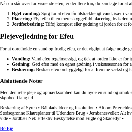
Når du står over for visnende efeu, er der flere trin, du kan tage for at
Øget vanding:
Sørg for at efeu får tilstrækkeligt vand, især i 
Placering:
Flyt efeu til en mere skyggefuld placering, hvis den u
Jordforbedring:
Tilføj kompost eller gødning til jorden for at
Plejevejledning for Efeu
For at opretholde en sund og frodig efeu, er det vigtigt at følge nogle g
Vanding:
Vand efeu regelmæssigt, og tjek at jorden ikke er for 
Gødning:
Gød efeu med en egnet gødning i vækstsæsonen for at
Beskæring:
Beskær efeu omhyggeligt for at fremme vækst og fo
Afsluttende Noter
Med den rette pleje og opmærksomhed kan du nyde en sund og smuk efeu 
skønhed i lang tid.
Beskæring af Syren
•
Bålplads Ideer og Inspiration
•
Alt om Præriehirs
Stedsegrønne Klatreplanter til Udendørs Brug
•
Jernbanesveller: Alt hv
vide
•
Jordbær Net: Effektiv Beskyttelse mod Fugle og Skadedyr
•
Bo Eje