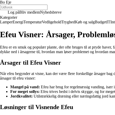
Bo Eje
Log på
Bliv medlem
Nyhedsbreve
Kategorier
Lamper
Energi
Temperatur
Vedligehold
Tryghed
Køb og salg
Budget
IT
Int
Efeu Visner: Årsager, Problemlø
Efeu er en smuk og populær plante, der ofte bruges til at pryde haver, 
dykke ned i årsagerne til, hvordan man løser problemet og hvordan man 
Årsager til Efeu Visner
Når efeu begynder at visne, kan der være flere forskellige årsager bag de
årsager til efeu visner:
Mangel på vand:
Efeu har brug for regelmæssig vanding, især i 
For meget sollys:
Efeu trives bedst i delvis skygge, og for meget
Jordkvalitet:
Utilstrækkelig dræning eller næringsfattig jord ka
Løsninger til Visnende Efeu