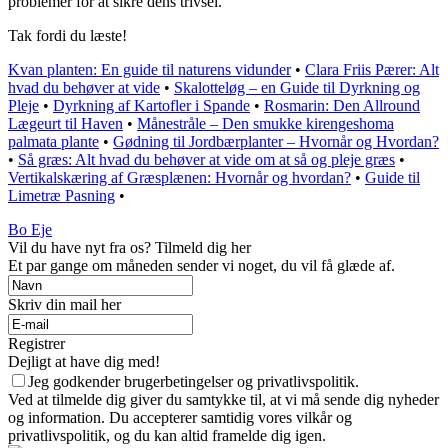
problemer for at sikre dens trivsel.
Tak fordi du læste!
Kvan planten: En guide til naturens vidunder
•
Clara Friis Pærer: Alt
hvad du behøver at vide
•
Skalotteløg – en Guide til Dyrkning og
Pleje
•
Dyrkning af Kartofler i Spande
•
Rosmarin: Den Allround
Lægeurt til Haven
•
Månestråle – Den smukke kirengeshoma
palmata plante
•
Gødning til Jordbærplanter – Hvornår og Hvordan?
•
Så græs: Alt hvad du behøver at vide om at så og pleje græs
•
Vertikalskæring af Græsplænen: Hvornår og hvordan?
•
Guide til
Limetræ Pasning
•
Bo Eje
Vil du have nyt fra os? Tilmeld dig her
Et par gange om måneden sender vi noget, du vil få glæde af.
Skriv din mail her
Registrer
Dejligt at have dig med!
Jeg godkender brugerbetingelser og privatlivspolitik.
Ved at tilmelde dig giver du samtykke til, at vi må sende dig nyheder
og information. Du accepterer samtidig vores vilkår og
privatlivspolitik, og du kan altid framelde dig igen.