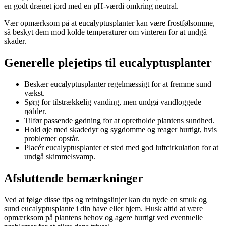
en godt drænet jord med en pH-værdi omkring neutral.
Vær opmærksom på at eucalyptusplanter kan være frostfølsomme,
så beskyt dem mod kolde temperaturer om vinteren for at undgå
skader.
Generelle plejetips til eucalyptusplanter
Beskær eucalyptusplanter regelmæssigt for at fremme sund
vækst.
Sørg for tilstrækkelig vanding, men undgå vandloggede
rødder.
Tilfør passende gødning for at opretholde plantens sundhed.
Hold øje med skadedyr og sygdomme og reager hurtigt, hvis
problemer opstår.
Placér eucalyptusplanter et sted med god luftcirkulation for at
undgå skimmelsvamp.
Afsluttende bemærkninger
Ved at følge disse tips og retningslinjer kan du nyde en smuk og
sund eucalyptusplante i din have eller hjem. Husk altid at være
opmærksom på plantens behov og agere hurtigt ved eventuelle