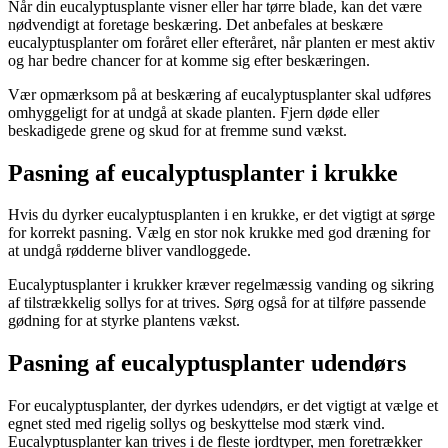
Når din eucalyptusplante visner eller har tørre blade, kan det være
nødvendigt at foretage beskæring. Det anbefales at beskære
eucalyptusplanter om foråret eller efteråret, når planten er mest aktiv
og har bedre chancer for at komme sig efter beskæringen.
Vær opmærksom på at beskæring af eucalyptusplanter skal udføres
omhyggeligt for at undgå at skade planten. Fjern døde eller
beskadigede grene og skud for at fremme sund vækst.
Pasning af eucalyptusplanter i krukke
Hvis du dyrker eucalyptusplanten i en krukke, er det vigtigt at sørge
for korrekt pasning. Vælg en stor nok krukke med god dræning for
at undgå rødderne bliver vandloggede.
Eucalyptusplanter i krukker kræver regelmæssig vanding og sikring
af tilstrækkelig sollys for at trives. Sørg også for at tilføre passende
gødning for at styrke plantens vækst.
Pasning af eucalyptusplanter udendørs
For eucalyptusplanter, der dyrkes udendørs, er det vigtigt at vælge et
egnet sted med rigelig sollys og beskyttelse mod stærk vind.
Eucalyptusplanter kan trives i de fleste jordtyper, men foretrækker