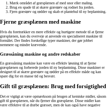
Mærk området af græsplænen af med snor eller maling.
Brug en spade til at skære græstørv og rodnet fra jorden.
Fjern græstørv og rødder og skab et plantehul til ny beplantning.
Fjerne græsplænen med maskine
Hvis du foretrækker en mere effektiv og hurtigere metode til at fjerne
græsplænen, kan du overveje at anvende en specialiseret maskine til
formålet. Der findes forskellige typer maskiner, der gør jobbet
nemmere og mindre krævende.
Græssåning maskine og andre redskaber
En græssåning maskine kan være en effektiv løsning til at fjerne
græsplænen og forberede jorden til ny beplantning. Disse maskiner er
designet til at skære græstørv og rødder på en effektiv måde og kan
spare dig for en masse tid og besvær.
Gift til græsplænen: Brug med forsigtighed
Det er vigtigt at være opmærksom på brugen af kemiske midler, såsom
gift til græsplænen, når du fjerner din græsplæne. Disse midler kan
være effektive til at dræbe græsset, men de kan også have negative