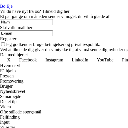
Bo Eje
Vil du have nyt fra os? Tilmeld dig her
Et par gange om måneden sender vi noget, du vil få glæde af.
Skriv din mail her
Registrer
Jeg godkender brugerbetingelser og privatlivspolitik.
Ved at tilmelde dig giver du samtykke til, at vi må sende dig nyheder og
Del med hjertet
X
Facebook
Instagram
LinkedIn
YouTube
Pin
Hvem er vi
Få hjælp
Pressen
Promovering
Bruger
Nyhedsbrevet
Samarbejde
Del et tip
Viden
Ofte stillede spørgsmål
Fejlfinding
Input
Vi søger