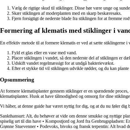
Vælg de rigtige skud til stiklinger. Disse bør være unge og sunde
Skær stiklingen af moderplanten med en skarp beskæresaks.
Fjern forsigtigt de nederste blade fra stiklingen for at fremme ro
Formering af klematis med stiklinger i van
En effektiv metode til at formere klematis er ved at sætte stiklingerne 
Fyld et glas eller en vase med vand.
Placer stiklingen i vandet, så den nederste del af stiklingen er dæ
Udskift vandet regelmæssigt for at undgå bakterievækst.
Efter et stykke tid vil stiklingen udvikle rødder, og du kan plante 
Opsummering
At formere klematisplanter gennem stiklinger er en spændende proces, de
klematisplanter. Husk at have tålmodighed og omsorg for dine stiklinger
Vi håber, at denne guide har været nyttig for dig, og at du nu føler dig 
Sankthansurt: Alt, du behøver at vide om denne smukke og nyttige pla
spiselig urt til din have
•
Kompostjord og Jord fra Genbrugspladsen: En
Grønne Stuevenner
•
Podevoks, bivoks og fransk terpentin: Alt hvad d