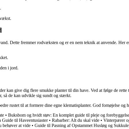
.
dvækst.
d
i vand. Dette fremmer rodvæksten og er en nem teknik at anvende. Her er 
kket.
den i jord.
r kan give dig flere smukke planter til din have. Ved at følge de rette
, så de kan udvikle sig sundt og stærkt.
bedre rustet til at formere dine egne klematisplanter. God fornøjelse og 
nte
•
Buksbom og hvidt støv: En komplet guide til pleje og forebyggels
 Guide til Haveentusiaster
•
Rabarber: Alt du skal vide
•
Vinterpærer 
u behøver at vide
•
Guide til Pasning af Opstammet Husløg og Sukkule