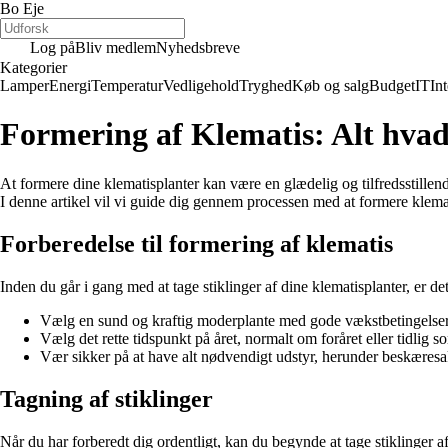
Bo Eje
Log på
Bliv medlem
Nyhedsbreve
Kategorier
Lamper
Energi
Temperatur
Vedligehold
Tryghed
Køb og salg
Budget
IT
Int
Formering af Klematis: Alt hvad
At formere dine klematisplanter kan være en glædelig og tilfredsstille
I denne artikel vil vi guide dig gennem processen med at formere klemat
Forberedelse til formering af klematis
Inden du går i gang med at tage stiklinger af dine klematisplanter, er det
Vælg en sund og kraftig moderplante med gode vækstbetingelser
Vælg det rette tidspunkt på året, normalt om foråret eller tidlig 
Vær sikker på at have alt nødvendigt udstyr, herunder beskæresak
Tagning af stiklinger
Når du har forberedt dig ordentligt, kan du begynde at tage stiklinger af