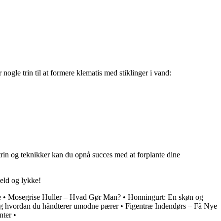
nogle trin til at formere klematis med stiklinger i vand:
 trin og teknikker kan du opnå succes med at forplante dine
held og lykke!
e
•
Mosegrise Huller – Hvad Gør Man?
•
Honningurt: En skøn og
og hvordan du håndterer umodne pærer
•
Figentræ Indendørs – Få Nye
nter
•