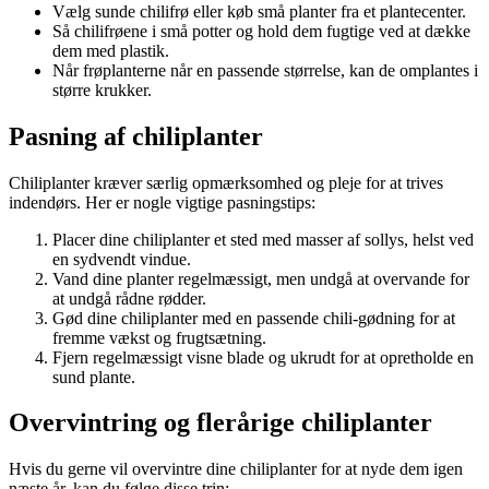
Vælg sunde chilifrø eller køb små planter fra et plantecenter.
Så chilifrøene i små potter og hold dem fugtige ved at dække
dem med plastik.
Når frøplanterne når en passende størrelse, kan de omplantes i
større krukker.
Pasning af chiliplanter
Chiliplanter kræver særlig opmærksomhed og pleje for at trives
indendørs. Her er nogle vigtige pasningstips:
Placer dine chiliplanter et sted med masser af sollys, helst ved
en sydvendt vindue.
Vand dine planter regelmæssigt, men undgå at overvande for
at undgå rådne rødder.
Gød dine chiliplanter med en passende chili-gødning for at
fremme vækst og frugtsætning.
Fjern regelmæssigt visne blade og ukrudt for at opretholde en
sund plante.
Overvintring og flerårige chiliplanter
Hvis du gerne vil overvintre dine chiliplanter for at nyde dem igen
næste år, kan du følge disse trin: