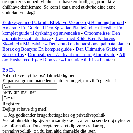
og opmærksomhed, vil du snart have en frodig og produktiv
chilihave derhjemme. Så kom i gang med at dyrke dine egne
chiliplanter i dag!
Eddikesyre mod Ukrudt: Effektive Metoder og Blandingsforhold
•
Amarant: En Guide til Den Spiselige Plantefamilie
•
Persille: En
komplet guide til dyrkning og anvendelse
•
Citronmelisse: Den
aromatiske skat i din have
•
Træer med Røde Bær: Naturens
Skønhed
•
Månestråle – Den smukke kirengeshoma palmata plante
•
Borax og Borsyre: En komplet guide
•
Den Ultimative Guide til
Sibirisk Iris
•
Dorthealiljer – Alt hvad du har brug for at vide
•
Alt
om Buske med Røde Blomster – En Guide til Ribis Planter
•
Bo Eje
Vil du have nyt fra os? Tilmeld dig her
Et par gange om måneden sender vi noget, du vil få glæde af.
Skriv din mail her
Registrer
Dejligt at have dig med!
Jeg godkender brugerbetingelser og privatlivspolitik.
Ved at tilmelde dig giver du samtykke til, at vi må sende dig nyheder
og information. Du accepterer samtidig vores vilkår og
privatlivspolitik, og du kan altid framelde dig igen.