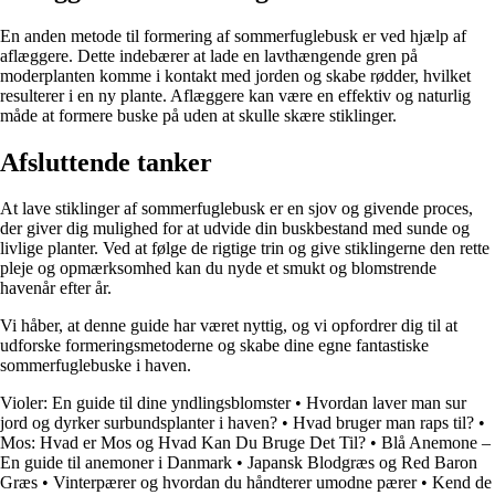
En anden metode til formering af sommerfuglebusk er ved hjælp af
aflæggere. Dette indebærer at lade en lavthængende gren på
moderplanten komme i kontakt med jorden og skabe rødder, hvilket
resulterer i en ny plante. Aflæggere kan være en effektiv og naturlig
måde at formere buske på uden at skulle skære stiklinger.
Afsluttende tanker
At lave stiklinger af sommerfuglebusk er en sjov og givende proces,
der giver dig mulighed for at udvide din buskbestand med sunde og
livlige planter. Ved at følge de rigtige trin og give stiklingerne den rette
pleje og opmærksomhed kan du nyde et smukt og blomstrende
havenår efter år.
Vi håber, at denne guide har været nyttig, og vi opfordrer dig til at
udforske formeringsmetoderne og skabe dine egne fantastiske
sommerfuglebuske i haven.
Violer: En guide til dine yndlingsblomster
•
Hvordan laver man sur
jord og dyrker surbundsplanter i haven?
•
Hvad bruger man raps til?
•
Mos: Hvad er Mos og Hvad Kan Du Bruge Det Til?
•
Blå Anemone –
En guide til anemoner i Danmark
•
Japansk Blodgræs og Red Baron
Græs
•
Vinterpærer og hvordan du håndterer umodne pærer
•
Kend de