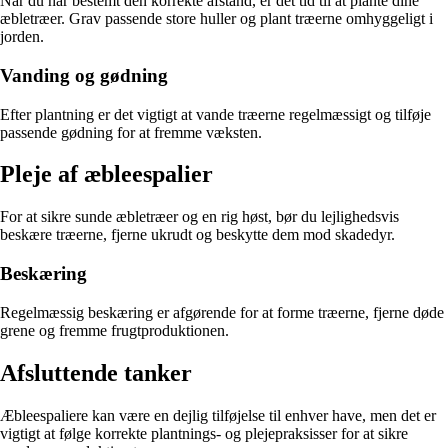
Når du har bestemt den korrekte afstand, er det tid til at plante dine
æbletræer. Grav passende store huller og plant træerne omhyggeligt i
jorden.
Vanding og gødning
Efter plantning er det vigtigt at vande træerne regelmæssigt og tilføje
passende gødning for at fremme væksten.
Pleje af æbleespalier
For at sikre sunde æbletræer og en rig høst, bør du lejlighedsvis
beskære træerne, fjerne ukrudt og beskytte dem mod skadedyr.
Beskæring
Regelmæssig beskæring er afgørende for at forme træerne, fjerne døde
grene og fremme frugtproduktionen.
Afsluttende tanker
Æbleespaliere kan være en dejlig tilføjelse til enhver have, men det er
vigtigt at følge korrekte plantnings- og plejepraksisser for at sikre