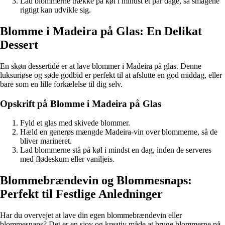
Lad blommerne trække på køl i mindst et par dage, så smagene
rigtigt kan udvikle sig.
Blomme i Madeira på Glas: En Delikat
Dessert
En skøn dessertidé er at lave blommer i Madeira på glas. Denne
luksuriøse og søde godbid er perfekt til at afslutte en god middag, eller
bare som en lille forkælelse til dig selv.
Opskrift på Blomme i Madeira på Glas
Fyld et glas med skivede blommer.
Hæld en generøs mængde Madeira-vin over blommerne, så de
bliver marineret.
Lad blommerne stå på køl i mindst en dag, inden de serveres
med flødeskum eller vaniljeis.
Blommebrændevin og Blommesnaps:
Perfekt til Festlige Anledninger
Har du overvejet at lave din egen blommebrændevin eller
blommesnaps? Det er en sjov og kreativ måde at bruge blommerne på,