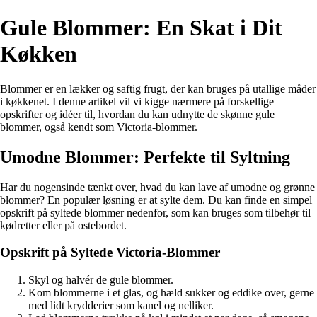
Gule Blommer: En Skat i Dit
Køkken
Blommer er en lækker og saftig frugt, der kan bruges på utallige måder
i køkkenet. I denne artikel vil vi kigge nærmere på forskellige
opskrifter og idéer til, hvordan du kan udnytte de skønne gule
blommer, også kendt som Victoria-blommer.
Umodne Blommer: Perfekte til Syltning
Har du nogensinde tænkt over, hvad du kan lave af umodne og grønne
blommer? En populær løsning er at sylte dem. Du kan finde en simpel
opskrift på syltede blommer nedenfor, som kan bruges som tilbehør til
kødretter eller på ostebordet.
Opskrift på Syltede Victoria-Blommer
Skyl og halvér de gule blommer.
Kom blommerne i et glas, og hæld sukker og eddike over, gerne
med lidt krydderier som kanel og nelliker.