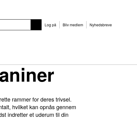
Log på
Bliv medlem
Nyhedsbreve
aniner
ette rammer for deres trivsel.
entalt, hvilket kan opnås gennem
t indretter et uderum til din