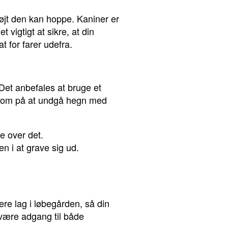
 højt den kan hoppe. Kaniner er
 vigtigt at sikre, at din
at for farer udefra.
 Det anbefales at bruge et
rksom på at undgå hegn med
e over det.
n i at grave sig ud.
ere lag i løbegården, så din
r være adgang til både