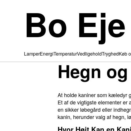
Bo Eje
Lamper
Energi
Temperatur
Vedligehold
Tryghed
Køb o
Hegn og 
At holde kaniner som kæledyr gi
Et af de vigtigste elementer er 
en sikker løbegård eller indhegn
kanin, herunder valg af hegn, l
Hvor Højt Kan en Ka