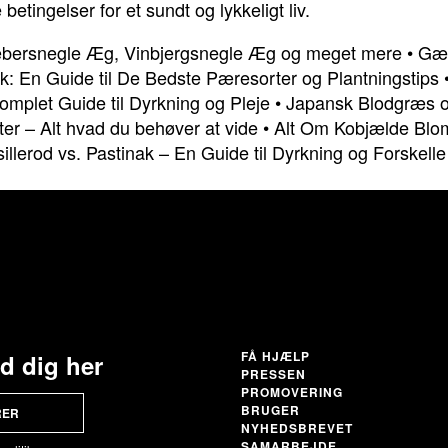
etingelser for et sundt og lykkeligt liv.
bersnegle Æg, Vinbjergsnegle Æg og meget mere
•
Gæs
: En Guide til De Bedste Pæresorter og Plantningstips
mplet Guide til Dyrkning og Pleje
•
Japansk Blodgræs 
ter – Alt hvad du behøver at vide
•
Alt Om Kobjælde Blo
sillerod vs. Pastinak – En Guide til Dyrkning og Forskelle
FÅ HJÆLP
ld dig her
PRESSEN
PROMOVERING
BRUGER
RER
NYHEDSBREVET
SAMARBEJDE