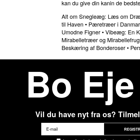
kan du give din kanin de bedste b
Alt om Snegleæg: Læs om Dræ
til Haven
•
Pæretræer i Danmark
Umodne Figner
•
Vibeæg: En Ko
Mirabelletræer og Mirabellefrug
Beskæring af Bonderoser
•
Per
Bo Eje
Vil du have nyt fra os? Tilme
REGIST