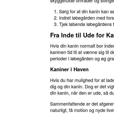
skyggefulde områder og solrige 
Sørg for at din kanin kan sø
Indret løbegården med forsk
Tjek løbende løbegårdens ti
Fra Inde til Ude for K
Hvis din kanin normalt bor inde
kaninen tid til at vænne sig til 
perioder i løbegården og øg grad
Kaniner i Haven
Hvis du har mulighed for at lad
dig og din kanin. Dog er det vigt
din kanin, når den er ude, så du
Sammenfattende er det afgørend
naturligt, få motion og nyde liv