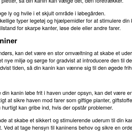
pletter, så din kanin kan vælge det, den foretrækker.
ge ly og hvile i et skjult område i løbegården.
ellige typer legetøj og hjælpemidler for at stimulere din 
lstand for skarpe kanter, løse dele eller andre farer.
aniner
ndørs, kan det være en stor omvæltning at skabe et uderum
det nye miljø og sørge for gradvist at introducere den til 
vist tiden, så din kanin kan vænne sig til den øgede frih
e din kanin løbe frit i haven under opsyn, kan det være e
igt at sikre haven mod farer som giftige planter, giftstoff
 hurtigt kan gribe ind, hvis der opstår problemer.
e at skabe et sikkert og stimulerende uderum til din kan
et. Ved at tage hensyn til kaninens behov og sikre en ord