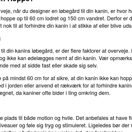
rveje, når du designer en løbegård til din kanin, er hvor
hoppe op til 60 cm lodret og 150 cm vandret. Derfor er det
nok til at forhindre din kanin i at stikke af eller blive uds
g
til din kanins løbegård, er der flere faktorer at overveje.
idt og ikke kan ødelægges nemt af din kanin. Vær opmæ
de med at sidde fast eller skade sig selv.
på mindst 60 cm for at sikre, at din kanin ikke kan hopp
d i jorden eller anvend et rækværk for at forhindre kanine
hegnet, da kaniner ofte bider i ting omkring dem.
ve plads til både motion og hvile. Det anbefales at have fl
niveauer og føle sig tryg og stimuleret. Ligeledes bør de