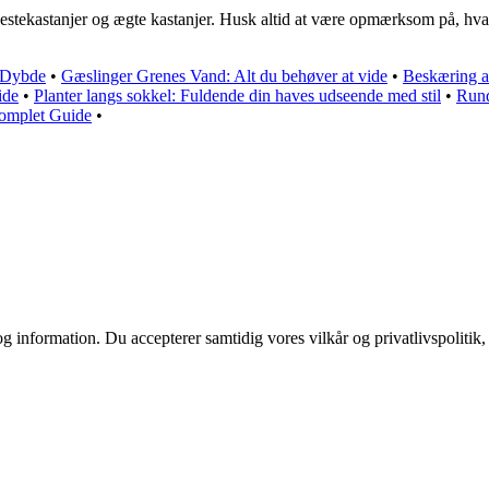
af hestekastanjer og ægte kastanjer. Husk altid at være opmærksom på, h
 Dybde
•
Gæslinger Grenes Vand: Alt du behøver at vide
•
Beskæring a
ide
•
Planter langs sokkel: Fuldende din haves udseende med stil
•
Rund
Komplet Guide
•
g information. Du accepterer samtidig vores vilkår og privatlivspolitik,