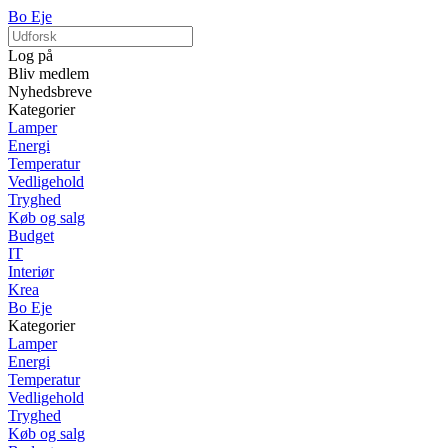
Bo Eje
Log på
Bliv medlem
Nyhedsbreve
Kategorier
Lamper
Energi
Temperatur
Vedligehold
Tryghed
Køb og salg
Budget
IT
Interiør
Krea
Bo Eje
Kategorier
Lamper
Energi
Temperatur
Vedligehold
Tryghed
Køb og salg