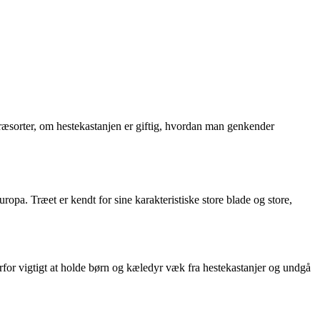
e træsorter, om hestekastanjen er giftig, hvordan man genkender
uropa. Træet er kendt for sine karakteristiske store blade og store,
derfor vigtigt at holde børn og kæledyr væk fra hestekastanjer og undgå