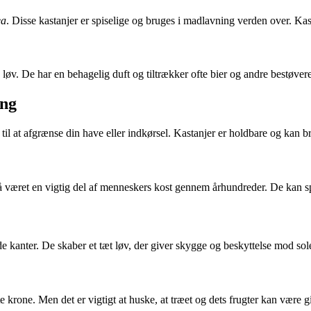
ea
. Disse kastanjer er spiselige og bruges i madlavning verden over. Kas
 løv. De har en behagelig duft og tiltrækker ofte bier og andre bestøvere
ing
til at afgrænse din have eller indkørsel. Kastanjer er holdbare og kan br
ret en vigtig del af menneskers kost gennem århundreder. De kan spises 
kanter. De skaber et tæt løv, der giver skygge og beskyttelse mod solen
krone. Men det er vigtigt at huske, at træet og dets frugter kan være gif