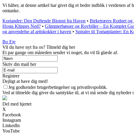
Vi håber, at denne artikel har givet dig et bedre indblik i verdenen 
omtanke.
Koriander: Den Duftende Blomst fra Haven
•
Birketræers Rodnet og
Hosta Klippes Ned?
•
Glimmerbøsser og Rovbiller – En Komplet Gu
og anvendelse af artiskokker i haven
•
Spiraler til Tomatplanter: En 
Bo Eje
Vil du have nyt fra os? Tilmeld dig her
Et par gange om måneden sender vi noget, du vil få glæde af.
Skriv din mail her
Registrer
Dejligt at have dig med!
Jeg godkender brugerbetingelser og privatlivspolitik.
Ved at tilmelde dig giver du samtykke til, at vi må sende dig nyheder o
Del med hjertet
X
Facebook
Instagram
LinkedIn
YouTube