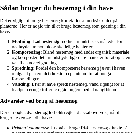
Sådan bruger du hestemøg i din have
Det er vigtigt at bruge hestemøg korrekt for at undgå skader på
planterne. Her er nogle trin til at bruge hestemøg som gødning i din
have:
Modning:
Lad hestemøg modne i mindst seks måneder for at
nedbryde ammoniak og skadelige bakterier.
Kompostering:
Bland hestemøg med andet organisk materiale
og komposter det i mindst yderligere tre måneder for at opnå en
velafbalanceret gødning.
Spredning:
Fordel den komposteret hestemøg jævnt i haven,
undgå at placere det direkte på planterne for at undgå
forbrændinger.
Vanding:
Efter at have spredt hestemøg, vand rigeligt for at
hjælpe næringsstofferne i gødningen med at nå rødderne.
Advarsler ved brug af hestemøg
Der er nogle advarsler og forholdsregler, du skal overveje, når du
bruger hestemøg i din have:
Primært økonomisk:
Undgå at bruge frisk hestemøg direkte på