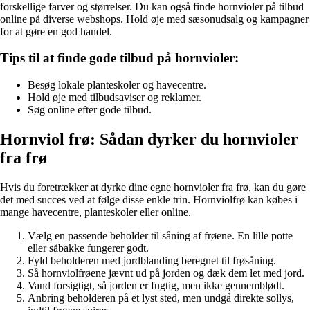
forskellige farver og størrelser. Du kan også finde hornvioler på tilbud
online på diverse webshops. Hold øje med sæsonudsalg og kampagner
for at gøre en god handel.
Tips til at finde gode tilbud på hornvioler:
Besøg lokale planteskoler og havecentre.
Hold øje med tilbudsaviser og reklamer.
Søg online efter gode tilbud.
Hornviol frø: Sådan dyrker du hornvioler
fra frø
Hvis du foretrækker at dyrke dine egne hornvioler fra frø, kan du gøre
det med succes ved at følge disse enkle trin. Hornviolfrø kan købes i
mange havecentre, planteskoler eller online.
Vælg en passende beholder til såning af frøene. En lille potte
eller såbakke fungerer godt.
Fyld beholderen med jordblanding beregnet til frøsåning.
Så hornviolfrøene jævnt ud på jorden og dæk dem let med jord.
Vand forsigtigt, så jorden er fugtig, men ikke gennemblødt.
Anbring beholderen på et lyst sted, men undgå direkte sollys,