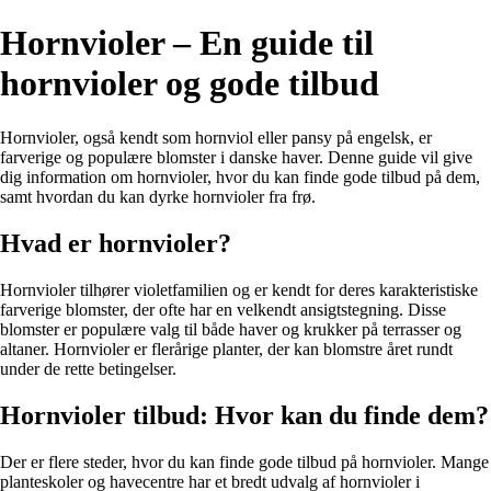
Hornvioler – En guide til
hornvioler og gode tilbud
Hornvioler, også kendt som hornviol eller pansy på engelsk, er
farverige og populære blomster i danske haver. Denne guide vil give
dig information om hornvioler, hvor du kan finde gode tilbud på dem,
samt hvordan du kan dyrke hornvioler fra frø.
Hvad er hornvioler?
Hornvioler tilhører violetfamilien og er kendt for deres karakteristiske
farverige blomster, der ofte har en velkendt ansigtstegning. Disse
blomster er populære valg til både haver og krukker på terrasser og
altaner. Hornvioler er flerårige planter, der kan blomstre året rundt
under de rette betingelser.
Hornvioler tilbud: Hvor kan du finde dem?
Der er flere steder, hvor du kan finde gode tilbud på hornvioler. Mange
planteskoler og havecentre har et bredt udvalg af hornvioler i