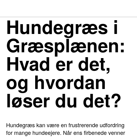
Hundegræs i
Græsplænen:
Hvad er det,
og hvordan
løser du det?
Hundegræs kan være en frustrerende udfordring
for mange hundeejere. Når ens firbenede venner