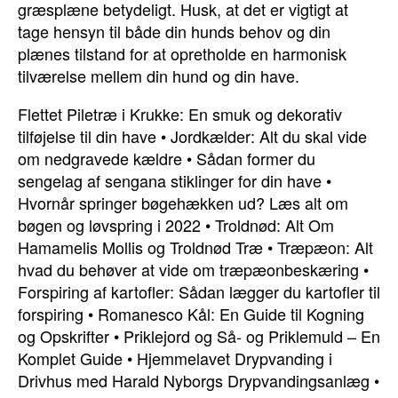
græsplæne betydeligt. Husk, at det er vigtigt at
tage hensyn til både din hunds behov og din
plænes tilstand for at opretholde en harmonisk
tilværelse mellem din hund og din have.
Flettet Piletræ i Krukke: En smuk og dekorativ
tilføjelse til din have
•
Jordkælder: Alt du skal vide
om nedgravede kældre
•
Sådan former du
sengelag af sengana stiklinger for din have
•
Hvornår springer bøgehækken ud? Læs alt om
bøgen og løvspring i 2022
•
Troldnød: Alt Om
Hamamelis Mollis og Troldnød Træ
•
Træpæon: Alt
hvad du behøver at vide om træpæonbeskæring
•
Forspiring af kartofler: Sådan lægger du kartofler til
forspiring
•
Romanesco Kål: En Guide til Kogning
og Opskrifter
•
Priklejord og Så- og Priklemuld – En
Komplet Guide
•
Hjemmelavet Drypvanding i
Drivhus med Harald Nyborgs Drypvandingsanlæg
•