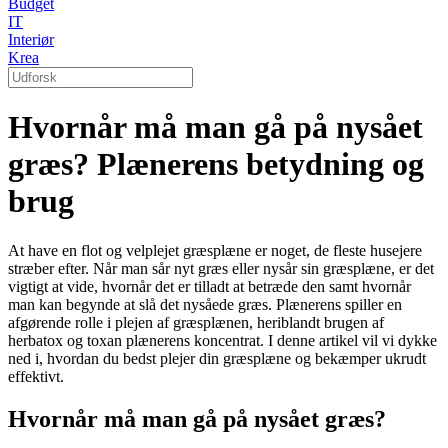
Budget
IT
Interiør
Krea
Hvornår må man gå på nysået
græs? Plænerens betydning og
brug
At have en flot og velplejet græsplæne er noget, de fleste husejere
stræber efter. Når man sår nyt græs eller nysår sin græsplæne, er det
vigtigt at vide, hvornår det er tilladt at betræde den samt hvornår
man kan begynde at slå det nysåede græs. Plænerens spiller en
afgørende rolle i plejen af græsplænen, heriblandt brugen af
herbatox og toxan plænerens koncentrat. I denne artikel vil vi dykke
ned i, hvordan du bedst plejer din græsplæne og bekæmper ukrudt
effektivt.
Hvornår må man gå på nysået græs?