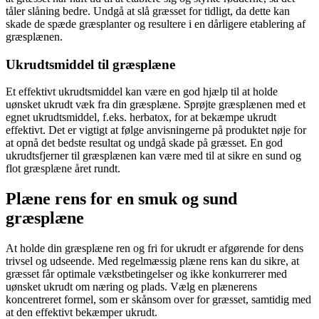
tåler slåning bedre. Undgå at slå græsset for tidligt, da dette kan
skade de spæde græsplanter og resultere i en dårligere etablering af
græsplænen.
Ukrudtsmiddel til græsplæne
Et effektivt ukrudtsmiddel kan være en god hjælp til at holde
uønsket ukrudt væk fra din græsplæne. Sprøjte græsplænen med et
egnet ukrudtsmiddel, f.eks. herbatox, for at bekæmpe ukrudt
effektivt. Det er vigtigt at følge anvisningerne på produktet nøje for
at opnå det bedste resultat og undgå skade på græsset. En god
ukrudtsfjerner til græsplænen kan være med til at sikre en sund og
flot græsplæne året rundt.
Plæne rens for en smuk og sund
græsplæne
At holde din græsplæne ren og fri for ukrudt er afgørende for dens
trivsel og udseende. Med regelmæssig plæne rens kan du sikre, at
græsset får optimale vækstbetingelser og ikke konkurrerer med
uønsket ukrudt om næring og plads. Vælg en plænerens
koncentreret formel, som er skånsom over for græsset, samtidig med
at den effektivt bekæmper ukrudt.