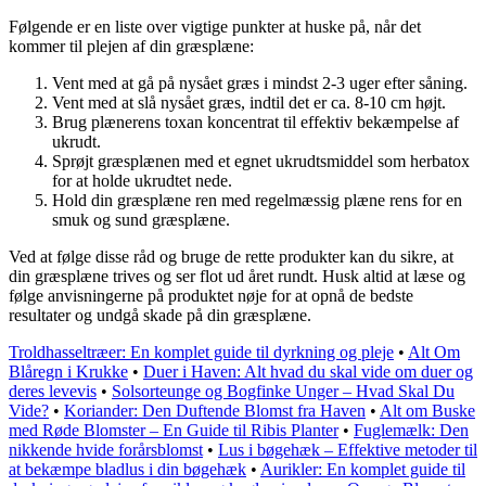
Følgende er en liste over vigtige punkter at huske på, når det
kommer til plejen af din græsplæne:
Vent med at gå på nysået græs i mindst 2-3 uger efter såning.
Vent med at slå nysået græs, indtil det er ca. 8-10 cm højt.
Brug plænerens toxan koncentrat til effektiv bekæmpelse af
ukrudt.
Sprøjt græsplænen med et egnet ukrudtsmiddel som herbatox
for at holde ukrudtet nede.
Hold din græsplæne ren med regelmæssig plæne rens for en
smuk og sund græsplæne.
Ved at følge disse råd og bruge de rette produkter kan du sikre, at
din græsplæne trives og ser flot ud året rundt. Husk altid at læse og
følge anvisningerne på produktet nøje for at opnå de bedste
resultater og undgå skade på din græsplæne.
Troldhasseltræer: En komplet guide til dyrkning og pleje
•
Alt Om
Blåregn i Krukke
•
Duer i Haven: Alt hvad du skal vide om duer og
deres levevis
•
Solsorteunge og Bogfinke Unger – Hvad Skal Du
Vide?
•
Koriander: Den Duftende Blomst fra Haven
•
Alt om Buske
med Røde Blomster – En Guide til Ribis Planter
•
Fuglemælk: Den
nikkende hvide forårsblomst
•
Lus i bøgehæk – Effektive metoder til
at bekæmpe bladlus i din bøgehæk
•
Aurikler: En komplet guide til