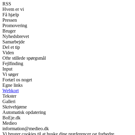
RSS
Hvem er vi
Få hjælp
Pressen
Promovering
Bruger
Nyhedsbrevet
Samarbejde
Del et tip
Viden
Ofte stillede spørgsmål
Fejlfinding
Input
Vi søger
Fortæl os noget
Egne links
Webkort
Tekster
Galleri
Skrivehjørne
Automatisk opdatering
BoEje.dk
Medieo
information@medieo.dk
Vi bruger cookies til at huske dine præferencer og forbedre