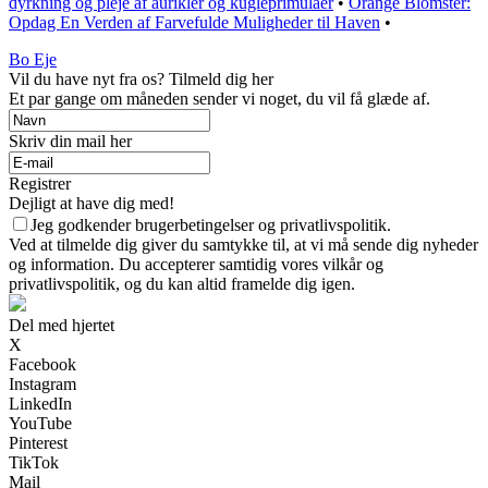
dyrkning og pleje af aurikler og kugleprimulaer
•
Orange Blomster:
Opdag En Verden af Farvefulde Muligheder til Haven
•
Bo Eje
Vil du have nyt fra os? Tilmeld dig her
Et par gange om måneden sender vi noget, du vil få glæde af.
Skriv din mail her
Registrer
Dejligt at have dig med!
Jeg godkender brugerbetingelser og privatlivspolitik.
Ved at tilmelde dig giver du samtykke til, at vi må sende dig nyheder
og information. Du accepterer samtidig vores vilkår og
privatlivspolitik, og du kan altid framelde dig igen.
Del med hjertet
X
Facebook
Instagram
LinkedIn
YouTube
Pinterest
TikTok
Mail