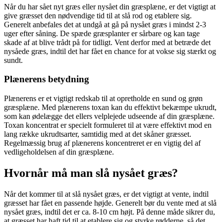
Når du har sået nyt græs eller nysået din græsplæne, er det vigtigt at
give græsset den nødvendige tid til at slå rod og etablere sig.
Generelt anbefales det at undgå at gå på nysået græs i mindst 2-3
uger efter såning. De spæde græsplanter er sårbare og kan tage
skade af at blive trådt på for tidligt. Vent derfor med at betræde det
nysåede græs, indtil det har fået en chance for at vokse sig stærkt og
sundt.
Plænerens betydning
Plænerens er et vigtigt redskab til at opretholde en sund og grøn
græsplæne. Med plænerens toxan kan du effektivt bekæmpe ukrudt,
som kan ødelægge det ellers velplejede udseende af din græsplæne.
Toxan koncentrat er specielt formuleret til at være effektivt mod en
lang række ukrudtsarter, samtidig med at det skåner græsset.
Regelmæssig brug af plænerens koncentreret er en vigtig del af
vedligeholdelsen af din græsplæne.
Hvornår må man slå nysået græs?
Når det kommer til at slå nysået græs, er det vigtigt at vente, indtil
græsset har fået en passende højde. Generelt bør du vente med at slå
nysået græs, indtil det er ca. 8-10 cm højt. På denne måde sikrer du,
at græsset har haft tid til at etablere sig og styrke rødderne, så det