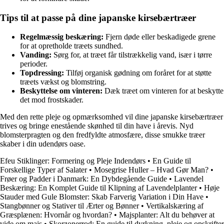
Tips til at passe på dine japanske kirsebærtræer
Regelmæssig beskæring:
Fjern døde eller beskadigede grene
for at opretholde træets sundhed.
Vanding:
Sørg for, at træet får tilstrækkelig vand, især i tørre
perioder.
Topdressing:
Tilføj organisk gødning om foråret for at støtte
træets vækst og blomstring.
Beskyttelse om vinteren:
Dæk træet om vinteren for at beskytte
det mod frostskader.
Med den rette pleje og opmærksomhed vil dine japanske kirsebærtræer
trives og bringe enestående skønhed til din have i årevis. Nyd
blomsterpragten og den fredfyldte atmosfære, disse smukke træer
skaber i din udendørs oase.
Efeu Stiklinger: Formering og Pleje Indendørs
•
En Guide til
Forskellige Typer af Salater
•
Mosegrise Huller – Hvad Gør Man?
•
Frøer og Padder i Danmark: En Dybdegående Guide
•
Lavendel
Beskæring: En Komplet Guide til Klipning af Lavendelplanter
•
Høje
Stauder med Gule Blomster: Skab Farverig Variation i Din Have
•
Stangbønner og Stativer til Ærter og Bønner
•
Vertikalskæring af
Græsplænen: Hvornår og hvordan?
•
Majsplanter: Alt du behøver at
vide om majs
•
Skorzonerrod: En guide til dyrkning, pleje og opskrifter