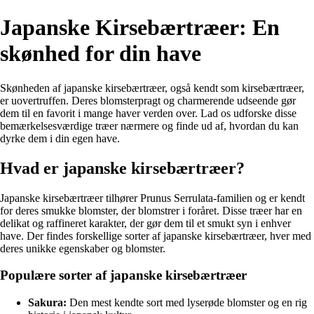
Japanske Kirsebærtræer: En
skønhed for din have
Skønheden af japanske kirsebærtræer, også kendt som kirsebærtræer,
er uovertruffen. Deres blomsterpragt og charmerende udseende gør
dem til en favorit i mange haver verden over. Lad os udforske disse
bemærkelsesværdige træer nærmere og finde ud af, hvordan du kan
dyrke dem i din egen have.
Hvad er japanske kirsebærtræer?
Japanske kirsebærtræer tilhører Prunus Serrulata-familien og er kendt
for deres smukke blomster, der blomstrer i foråret. Disse træer har en
delikat og raffineret karakter, der gør dem til et smukt syn i enhver
have. Der findes forskellige sorter af japanske kirsebærtræer, hver med
deres unikke egenskaber og blomster.
Populære sorter af japanske kirsebærtræer
Sakura:
Den mest kendte sort med lyserøde blomster og en rig