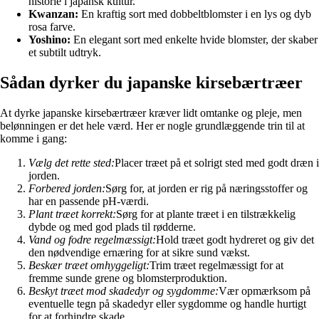
historie i japansk kultur.
Kwanzan:
En kraftig sort med dobbeltblomster i en lys og dyb
rosa farve.
Yoshino:
En elegant sort med enkelte hvide blomster, der skaber
et subtilt udtryk.
Sådan dyrker du japanske kirsebærtræer
At dyrke japanske kirsebærtræer kræver lidt omtanke og pleje, men
belønningen er det hele værd. Her er nogle grundlæggende trin til at
komme i gang:
Vælg det rette sted:
Placer træet på et solrigt sted med godt dræn i
jorden.
Forbered jorden:
Sørg for, at jorden er rig på næringsstoffer og
har en passende pH-værdi.
Plant træet korrekt:
Sørg for at plante træet i en tilstrækkelig
dybde og med god plads til rødderne.
Vand og fodre regelmæssigt:
Hold træet godt hydreret og giv det
den nødvendige ernæring for at sikre sund vækst.
Beskær træet omhyggeligt:
Trim træet regelmæssigt for at
fremme sunde grene og blomsterproduktion.
Beskyt træet mod skadedyr og sygdomme:
Vær opmærksom på
eventuelle tegn på skadedyr eller sygdomme og handle hurtigt
for at forhindre skade.