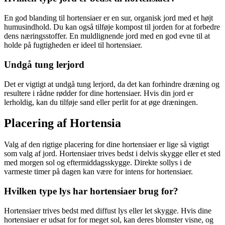
En god blanding til hortensiaer er en sur, organisk jord med et højt
humusindhold. Du kan også tilføje kompost til jorden for at forbedre
dens næringsstoffer. En muldlignende jord med en god evne til at
holde på fugtigheden er ideel til hortensiaer.
Undgå tung lerjord
Det er vigtigt at undgå tung lerjord, da det kan forhindre dræning og
resultere i rådne rødder for dine hortensiaer. Hvis din jord er
lerholdig, kan du tilføje sand eller perlit for at øge dræningen.
Placering af Hortensia
Valg af den rigtige placering for dine hortensiaer er lige så vigtigt
som valg af jord. Hortensiaer trives bedst i delvis skygge eller et sted
med morgen sol og eftermiddagsskygge. Direkte sollys i de
varmeste timer på dagen kan være for intens for hortensiaer.
Hvilken type lys har hortensiaer brug for?
Hortensiaer trives bedst med diffust lys eller let skygge. Hvis dine
hortensiaer er udsat for for meget sol, kan deres blomster visne, og