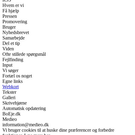
Hvem er vi
Få hjælp
Pressen
Promovering
Bruger
Nyhedsbrevet
Samarbejde
Del et tip
Viden
Ofte stillede spørgsmål
Fejlfinding
Input
Vi søger
Fortæl os noget
Egne links
Webkort
Tekster
Galleri
Skrivehjørne
Automatisk opdatering
BoEje.dk
Medieo
information@medieo.dk
Vi bruger cookies til at huske dine præferencer og forbedre