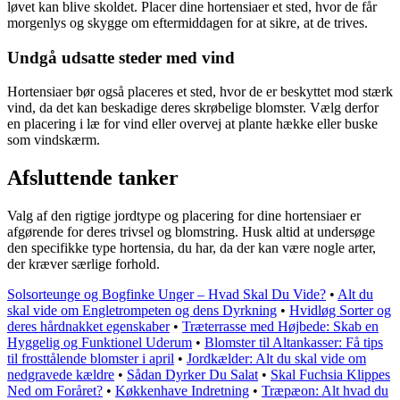
løvet kan blive skoldet. Placer dine hortensiaer et sted, hvor de får
morgenlys og skygge om eftermiddagen for at sikre, at de trives.
Undgå udsatte steder med vind
Hortensiaer bør også placeres et sted, hvor de er beskyttet mod stærk
vind, da det kan beskadige deres skrøbelige blomster. Vælg derfor
en placering i læ for vind eller overvej at plante hække eller buske
som vindskærm.
Afsluttende tanker
Valg af den rigtige jordtype og placering for dine hortensiaer er
afgørende for deres trivsel og blomstring. Husk altid at undersøge
den specifikke type hortensia, du har, da der kan være nogle arter,
der kræver særlige forhold.
Solsorteunge og Bogfinke Unger – Hvad Skal Du Vide?
•
Alt du
skal vide om Engletrompeten og dens Dyrkning
•
Hvidløg Sorter og
deres hårdnakket egenskaber
•
Træterrasse med Højbede: Skab en
Hyggelig og Funktionel Uderum
•
Blomster til Altankasser: Få tips
til frosttålende blomster i april
•
Jordkælder: Alt du skal vide om
nedgravede kældre
•
Sådan Dyrker Du Salat
•
Skal Fuchsia Klippes
Ned om Foråret?
•
Køkkenhave Indretning
•
Træpæon: Alt hvad du