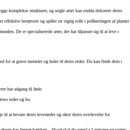
 bygge komplekse strukturer, og nogle arter kan endda dekorere deres
ffektive bestøvere og spiller en vigtig rolle i pollineringen af planter
den. De er specialiserede arter, der har tilpasset sig til at leve i
d for at grave tunneler og huler til deres reder. Du kan finde dem i
ere har adgang til føde.
eres reder og bo.
 til at bevare deres levesteder og sikre deres overlevelse for
aboen har fjernet hækken – Hvad skal du gøre?
•
Løgtyper og sorter: