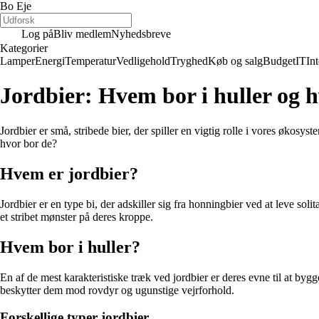
Bo Eje
Log på
Bliv medlem
Nyhedsbreve
Kategorier
Lamper
Energi
Temperatur
Vedligehold
Tryghed
Køb og salg
Budget
IT
Int
Jordbier: Hvem bor i huller og 
Jordbier er små, stribede bier, der spiller en vigtig rolle i vores økos
hvor bor de?
Hvem er jordbier?
Jordbier er en type bi, der adskiller sig fra honningbier ved at leve so
et stribet mønster på deres kroppe.
Hvem bor i huller?
En af de mest karakteristiske træk ved jordbier er deres evne til at byg
beskytter dem mod rovdyr og ugunstige vejrforhold.
Forskellige typer jordbier