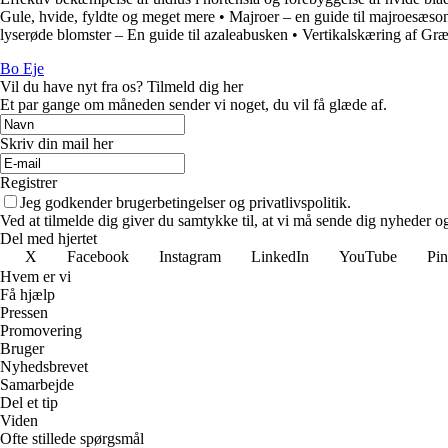
Gule, hvide, fyldte og meget mere
•
Majroer – en guide til majroesæso
lyserøde blomster – En guide til azaleabusken
•
Vertikalskæring af Gr
Bo Eje
Vil du have nyt fra os? Tilmeld dig her
Et par gange om måneden sender vi noget, du vil få glæde af.
Skriv din mail her
Registrer
Jeg godkender brugerbetingelser og privatlivspolitik.
Ved at tilmelde dig giver du samtykke til, at vi må sende dig nyheder og
Del med hjertet
X
Facebook
Instagram
LinkedIn
YouTube
Pin
Hvem er vi
Få hjælp
Pressen
Promovering
Bruger
Nyhedsbrevet
Samarbejde
Del et tip
Viden
Ofte stillede spørgsmål