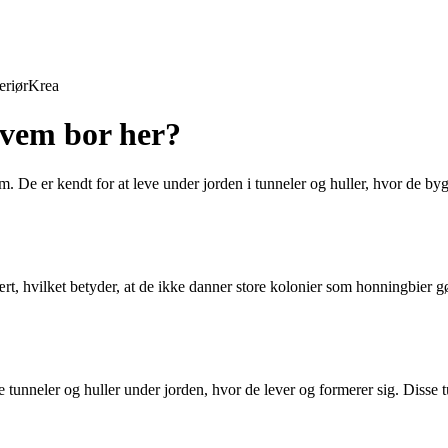
eriør
Krea
hvem bor her?
ystem. De er kendt for at leve under jorden i tunneler og huller, hvor de
litært, hvilket betyder, at de ikke danner store kolonier som honningbie
ge tunneler og huller under jorden, hvor de lever og formerer sig. Disse