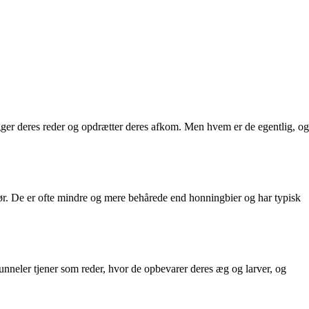
 bygger deres reder og opdrætter deres afkom. Men hvem er de egentlig, og
r gør. De er ofte mindre og mere behårede end honningbier og har typisk
 tunneler tjener som reder, hvor de opbevarer deres æg og larver, og