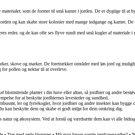
e materialer, som de former til små kamre i jorden. De er dygtige til at
jorden og kan skabe store kolonier med mange indgange og kamre. De er e
es reder, og de kan ofte ses flyve rundt med små kugler af materiale i mun
parker, skove og marker. De foretrækker områder med løs jord og mulighe
for pollen og nektar til at overleve.
 blomstrende planter i din have eller altan, så jordbier og andre bestøv
pelse for at beskytte jordbiernes levesteder og sundhed.
usrør, ler og fyrrekogler, hvor jordbier og andre insekter kan bygge d
 du kan beskytte dem og skabe et godt miljø for dem omkring dig.
es natur og økosystem. Ved at forstå og værdsætte dem kan vi alle bidrage
de
•
Træ med røde blomster
•
Må man bruge gamle jernbanesveller?
•
N