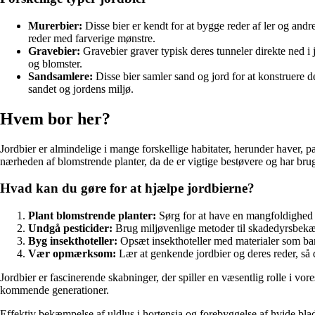
Murerbier:
Disse bier er kendt for at bygge reder af ler og andr
reder med farverige mønstre.
Gravebier:
Gravebier graver typisk deres tunneler direkte ned i 
og blomster.
Sandsamlere:
Disse bier samler sand og jord for at konstruere der
sandet og jordens miljø.
Hvem bor her?
Jordbier er almindelige i mange forskellige habitater, herunder haver, 
nærheden af blomstrende planter, da de er vigtige bestøvere og har brug 
Hvad kan du gøre for at hjælpe jordbierne?
Plant blomstrende planter:
Sørg for at have en mangfoldighed af
Undgå pesticider:
Brug miljøvenlige metoder til skadedyrsbekæm
Byg insekthoteller:
Opsæt insekthoteller med materialer som bamb
Vær opmærksom:
Lær at genkende jordbier og deres reder, så
Jordbier er fascinerende skabninger, der spiller en væsentlig rolle i vor
kommende generationer.
Effektiv bekæmpelse af uldlus i hortensia og forebyggelse af hvide bla