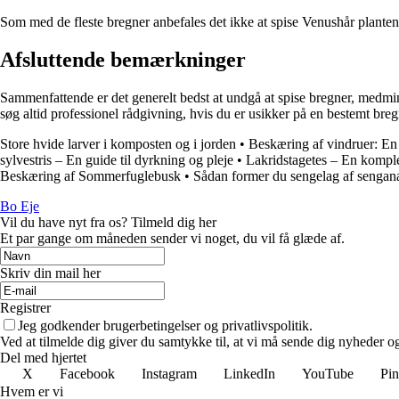
Som med de fleste bregner anbefales det ikke at spise Venushår planten.
Afsluttende bemærkninger
Sammenfattende er det generelt bedst at undgå at spise bregner, medmi
søg altid professionel rådgivning, hvis du er usikker på en bestemt breg
Store hvide larver i komposten og i jorden
•
Beskæring af vindruer: En
sylvestris – En guide til dyrkning og pleje
•
Lakridstagetes – En komplet
Beskæring af Sommerfuglebusk
•
Sådan former du sengelag af sengana 
Bo Eje
Vil du have nyt fra os? Tilmeld dig her
Et par gange om måneden sender vi noget, du vil få glæde af.
Skriv din mail her
Registrer
Jeg godkender brugerbetingelser og privatlivspolitik.
Ved at tilmelde dig giver du samtykke til, at vi må sende dig nyheder og
Del med hjertet
X
Facebook
Instagram
LinkedIn
YouTube
Pin
Hvem er vi