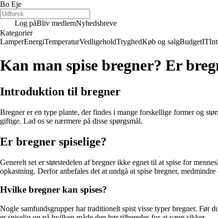
Bo Eje
Log på
Bliv medlem
Nyhedsbreve
Kategorier
Lamper
Energi
Temperatur
Vedligehold
Tryghed
Køb og salg
Budget
IT
Int
Kan man spise bregner? Er bregn
Introduktion til bregner
Bregner er en type plante, der findes i mange forskellige former og st
giftige. Lad os se nærmere på disse spørgsmål.
Er bregner spiselige?
Generelt set er størstedelen af bregner ikke egnet til at spise for men
opkastning. Derfor anbefales det at undgå at spise bregner, medmindre du
Hvilke bregner kan spises?
Nogle samfundsgrupper har traditionelt spist visse typer bregner. Før d
er spiselig og på hvilken måde den bør tilberedes for at være sikker.