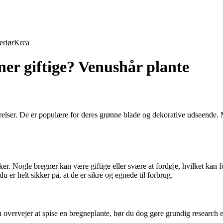
eriør
Krea
er giftige? Venushår plante
ørrelser. De er populære for deres grønne blade og dekorative udseende
nesker. Nogle bregner kan være giftige eller svære at fordøje, hvilket 
 er helt sikker på, at de er sikre og egnede til forbrug.
u overvejer at spise en bregneplante, bør du dog gøre grundig research e