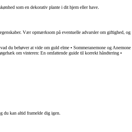
skønhed som en dekorativ plante i dit hjem eller have.
ke egenskaber. Vær opmærksom på eventuelle advarsler om giftighed, og
hvad du behøver at vide om guld elme
•
Sommeranemone og Anemone
øgehæk om vinteren: En omfattende guide til korrekt håndtering
•
og du kan altid framelde dig igen.