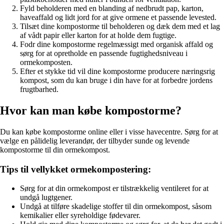
Fyld beholderen med en blanding af nedbrudt pap, karton,
haveaffald og lidt jord for at give ormene et passende levested.
Tilsæt dine kompostorme til beholderen og dæk dem med et lag
af vådt papir eller karton for at holde dem fugtige.
Fodr dine kompostorme regelmæssigt med organisk affald og
sørg for at opretholde en passende fugtighedsniveau i
ormekomposten.
Efter et stykke tid vil dine kompostorme producere næringsrig
kompost, som du kan bruge i din have for at forbedre jordens
frugtbarhed.
Hvor kan man købe kompostorme?
Du kan købe kompostorme online eller i visse havecentre. Sørg for at
vælge en pålidelig leverandør, der tilbyder sunde og levende
kompostorme til din ormekompost.
Tips til vellykket ormekompostering:
Sørg for at din ormekompost er tilstrækkelig ventileret for at
undgå lugtgener.
Undgå at tilføre skadelige stoffer til din ormekompost, såsom
kemikalier eller syreholdige fødevarer.