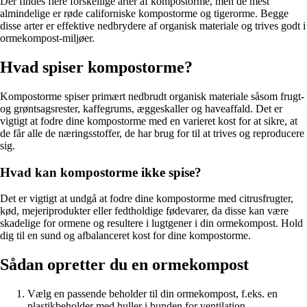
Der findes flere forskellige arter af kompostorme, men de mest
almindelige er røde californiske kompostorme og tigerorme. Begge
disse arter er effektive nedbrydere af organisk materiale og trives godt i
ormekompost-miljøer.
Hvad spiser kompostorme?
Kompostorme spiser primært nedbrudt organisk materiale såsom frugt-
og grøntsagsrester, kaffegrums, æggeskaller og haveaffald. Det er
vigtigt at fodre dine kompostorme med en varieret kost for at sikre, at
de får alle de næringsstoffer, de har brug for til at trives og reproducere
sig.
Hvad kan kompostorme ikke spise?
Det er vigtigt at undgå at fodre dine kompostorme med citrusfrugter,
kød, mejeriprodukter eller fedtholdige fødevarer, da disse kan være
skadelige for ormene og resultere i lugtgener i din ormekompost. Hold
dig til en sund og afbalanceret kost for dine kompostorme.
Sådan opretter du en ormekompost
Vælg en passende beholder til din ormekompost, f.eks. en
plastikbeholder med huller i bunden for ventilation.