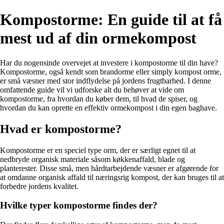
Kompostorme: En guide til at få
mest ud af din ormekompost
Har du nogensinde overvejet at investere i kompostorme til din have?
Kompostorme, også kendt som brandorme eller simply kompost orme,
er små væsner med stor indflydelse på jordens frugtbarhed. I denne
omfattende guide vil vi udforske alt du behøver at vide om
kompostorme, fra hvordan du køber dem, til hvad de spiser, og
hvordan du kan oprette en effektiv ormekompost i din egen baghave.
Hvad er kompostorme?
Kompostorme er en speciel type orm, der er særligt egnet til at
nedbryde organisk materiale såsom køkkenaffald, blade og
planterester. Disse små, men hårdtarbejdende væsner er afgørende for
at omdanne organisk affald til næringsrig kompost, der kan bruges til at
forbedre jordens kvalitet.
Hvilke typer kompostorme findes der?