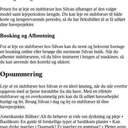
Prisen for at leje en stubfræser hos Silvan afhænger af den valgte
model samt lejeperiodens længde. Du kan leje en stubfræser til både
korte og længerevarende perioder, så du har fleksibilitet til at få udført
dine haveprojekter.
Booking og Afhentning
For at leje en stubfræser hos Silvan kan du nemt og bekvemt foretage
en booking online eller besøge din nærmeste Silvan butik. Når du
afhenter stubfræseren, vil du blive instrueret i brugen af maskinen, så
du kan anvende den korrekt og sikkert.
Opsummering
Leje af en stubfræser hos Silvan er en ideel løsning, når du står overfor
opgaven med at fjerne træstubbe fra din have. Med en effektiv
stubfræser og en overkommelig pris kan du få udført havearbejdet
hurtigt og let. Besøg Silvan i dag og lej en stubfræser til dine
haveprojekter.
Amerikanske Blåbær: Alt du behøver at vide om dyrkning og pleje
•
Basilikum: En guide til forskellige typer af basilikum planter
•
Kan
man dyrke ingefær i Danmark? Er ingefær en grøntsag?
•
Plettet arum