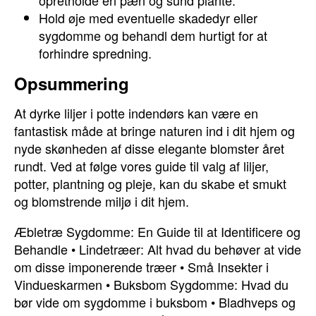
opretholde en pæn og sund plante.
Hold øje med eventuelle skadedyr eller
sygdomme og behandl dem hurtigt for at
forhindre spredning.
Opsummering
At dyrke liljer i potte indendørs kan være en
fantastisk måde at bringe naturen ind i dit hjem og
nyde skønheden af disse elegante blomster året
rundt. Ved at følge vores guide til valg af liljer,
potter, plantning og pleje, kan du skabe et smukt
og blomstrende miljø i dit hjem.
Æbletræ Sygdomme: En Guide til at Identificere og
Behandle
•
Lindetræer: Alt hvad du behøver at vide
om disse imponerende træer
•
Små Insekter i
Vindueskarmen
•
Buksbom Sygdomme: Hvad du
bør vide om sygdomme i buksbom
•
Bladhveps og