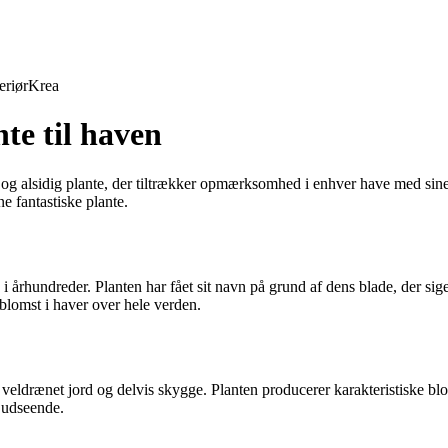
eriør
Krea
te til haven
og alsidig plante, der tiltrækker opmærksomhed i enhver have med sine 
e fantastiske plante.
i århundreder. Planten har fået sit navn på grund af dens blade, der siges
lomst i haver over hele verden.
, veldrænet jord og delvis skygge. Planten producerer karakteristiske bloms
e udseende.