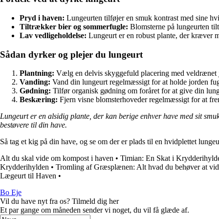
Pryd i haven:
Lungeurten tilføjer en smuk kontrast med sine hvi
Tiltrækker bier og sommerfugle:
Blomsterne på lungeurten tilt
Lav vedligeholdelse:
Lungeurt er en robust plante, der kræver m
Sådan dyrker og plejer du lungeurt
Plantning:
Vælg en delvis skyggefuld placering med veldrænet jord
Vanding:
Vand din lungeurt regelmæssigt for at holde jorden fug
Gødning:
Tilfør organisk gødning om foråret for at give din lun
Beskæring:
Fjern visne blomsterhoveder regelmæssigt for at fr
Lungeurt er en alsidig plante, der kan berige enhver have med sit smukk
bestøvere til din have.
Så tag et kig på din have, og se om der er plads til en hvidplettet lunge
Alt du skal vide om kompost i haven
•
Timian: En Skat i Krydderihyld
Krydderihylden
•
Tromling af Græsplænen: Alt hvad du behøver at vi
Lægeurt til Haven
•
Bo Eje
Vil du have nyt fra os? Tilmeld dig her
Et par gange om måneden sender vi noget, du vil få glæde af.