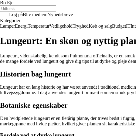
Bo Eje
Log på
Bliv medlem
Nyhedsbreve
Kategorier
Lamper
Energi
Temperatur
Vedligehold
Tryghed
Køb og salg
Budget
IT
Int
Lungeurt: En skøn og nyttig plan
Lungeurt, videnskabeligt kendt som Pulmonaria officinalis, er en smuk 
de mange fordele ved lungeurt og give dig tips til at dyrke og pleje denn
Historien bag lungeurt
Lungeurt har en lang historie og har været anvendt i traditionel medicin 
luftvejssygdomme. I dag anvendes lungeurt primært som en smuk prydb
Botaniske egenskaber
Den hvidplettede lungeurt er en flerårig plante, der trives bedst i fugtig
mørkegrønne med hvide pletter, hvilket giver planten sit karakteristisk
Fordele ved at dyrke lungeurt