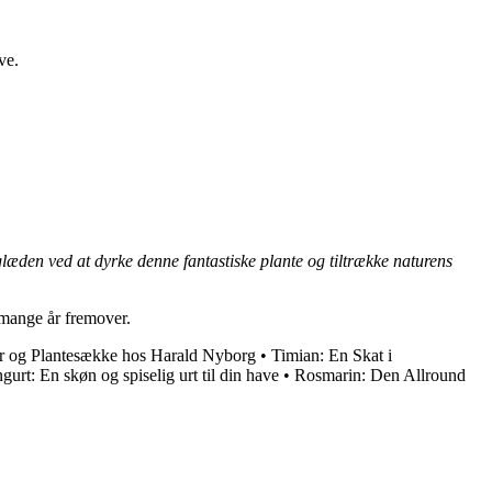
ve.
glæden ved at dyrke denne fantastiske plante og tiltrække naturens
i mange år fremover.
r og Plantesække hos Harald Nyborg
•
Timian: En Skat i
urt: En skøn og spiselig urt til din have
•
Rosmarin: Den Allround