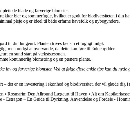
dplettede blade og farverige blomster.
rækker bier og sommerfugle, hvilket er godt for biodiversiteten i din ha
inimal pleje og er ideel til både erfarne havefolk og nybegyndere.
 til din lungeurt. Planten trives bedst i et fugtigt miljø.
tig, men undgå at overvande, da dette kan føre til rådne rødder.
geurt en sund start på vækstsæsonen.
emme kontinuerlig blomstring og en pænere plante.
e løv og farverige blomster. Ved at følge disse enkle tips kan du nyde 
urt – det er en investering i skønhed og biodiversitet, der vil glæde dig 
en
•
Rosmarin: Den Allround Lægeurt til Haven
•
Alt om Kapilærkasse
de
•
Estragon – En Guide til Dyrkning, Anvendelse og Fordele
•
Honning