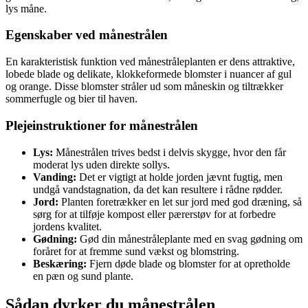
lys måne.
Egenskaber ved månestrålen
En karakteristisk funktion ved månestråleplanten er dens attraktive,
lobede blade og delikate, klokkeformede blomster i nuancer af gul
og orange. Disse blomster stråler ud som måneskin og tiltrækker
sommerfugle og bier til haven.
Plejeinstruktioner for månestrålen
Lys:
Månestrålen trives bedst i delvis skygge, hvor den får
moderat lys uden direkte sollys.
Vanding:
Det er vigtigt at holde jorden jævnt fugtig, men
undgå vandstagnation, da det kan resultere i rådne rødder.
Jord:
Planten foretrækker en let sur jord med god dræning, så
sørg for at tilføje kompost eller pærerstøv for at forbedre
jordens kvalitet.
Gødning:
Gød din månestråleplante med en svag gødning om
foråret for at fremme sund vækst og blomstring.
Beskæring:
Fjern døde blade og blomster for at opretholde
en pæn og sund plante.
Sådan dyrker du månestrålen