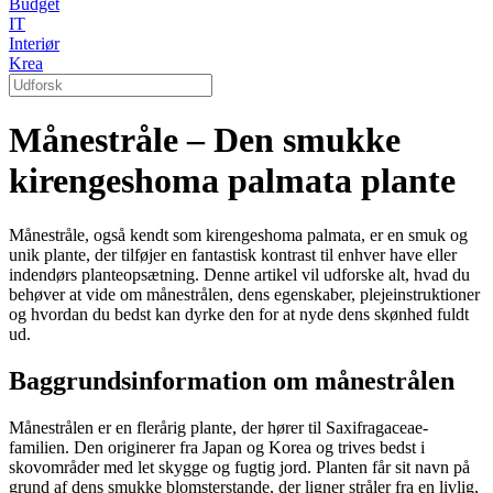
Budget
IT
Interiør
Krea
Månestråle – Den smukke
kirengeshoma palmata plante
Månestråle, også kendt som kirengeshoma palmata, er en smuk og
unik plante, der tilføjer en fantastisk kontrast til enhver have eller
indendørs planteopsætning. Denne artikel vil udforske alt, hvad du
behøver at vide om månestrålen, dens egenskaber, plejeinstruktioner
og hvordan du bedst kan dyrke den for at nyde dens skønhed fuldt
ud.
Baggrundsinformation om månestrålen
Månestrålen er en flerårig plante, der hører til Saxifragaceae-
familien. Den originerer fra Japan og Korea og trives bedst i
skovområder med let skygge og fugtig jord. Planten får sit navn på
grund af dens smukke blomsterstande, der ligner stråler fra en livlig,