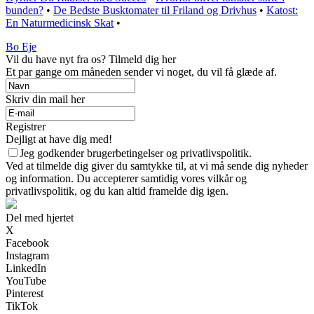
bunden?
•
De Bedste Busktomater til Friland og Drivhus
•
Katost:
En Naturmedicinsk Skat
•
Bo Eje
Vil du have nyt fra os? Tilmeld dig her
Et par gange om måneden sender vi noget, du vil få glæde af.
Skriv din mail her
Registrer
Dejligt at have dig med!
Jeg godkender brugerbetingelser og privatlivspolitik.
Ved at tilmelde dig giver du samtykke til, at vi må sende dig nyheder
og information. Du accepterer samtidig vores vilkår og
privatlivspolitik, og du kan altid framelde dig igen.
Del med hjertet
X
Facebook
Instagram
LinkedIn
YouTube
Pinterest
TikTok