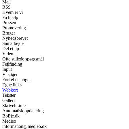
Mail
RSS
Hvem er vi
Få hjælp
Pressen
Promovering
Bruger
Nyhedsbrevet
Samarbejde
Del et tip
Viden
Ofte stillede spørgsmål
Fejlfinding
Input
Vi søger
Fortæl os noget
Egne links
Webkort
Tekster
Galleri
Skrivehjørne
Automatisk opdatering
BoEje.dk
Medieo
information@medieo.dk