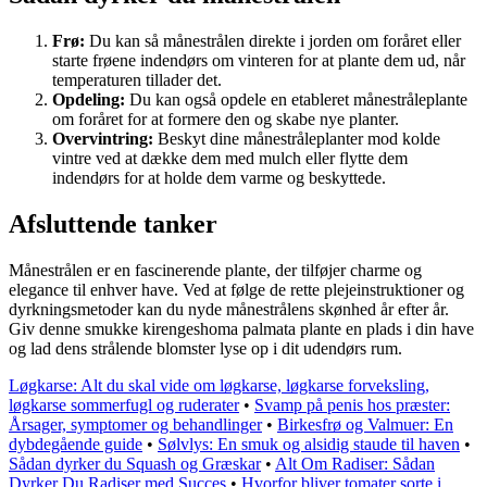
Frø:
Du kan så månestrålen direkte i jorden om foråret eller
starte frøene indendørs om vinteren for at plante dem ud, når
temperaturen tillader det.
Opdeling:
Du kan også opdele en etableret månestråleplante
om foråret for at formere den og skabe nye planter.
Overvintring:
Beskyt dine månestråleplanter mod kolde
vintre ved at dække dem med mulch eller flytte dem
indendørs for at holde dem varme og beskyttede.
Afsluttende tanker
Månestrålen er en fascinerende plante, der tilføjer charme og
elegance til enhver have. Ved at følge de rette plejeinstruktioner og
dyrkningsmetoder kan du nyde månestrålens skønhed år efter år.
Giv denne smukke kirengeshoma palmata plante en plads i din have
og lad dens strålende blomster lyse op i dit udendørs rum.
Løgkarse: Alt du skal vide om løgkarse, løgkarse forveksling,
løgkarse sommerfugl og ruderater
•
Svamp på penis hos præster:
Årsager, symptomer og behandlinger
•
Birkesfrø og Valmuer: En
dybdegående guide
•
Sølvlys: En smuk og alsidig staude til haven
•
Sådan dyrker du Squash og Græskar
•
Alt Om Radiser: Sådan
Dyrker Du Radiser med Succes
•
Hvorfor bliver tomater sorte i