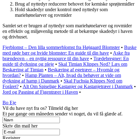
Brug af nyttedyr reducerer behovet for kemiske sprøjtemidler
Hold skadedyr under kontrol med nyttedyr som
mariehønelarver og rovmider
Samlet set er brugen af nyttedyr som mariehønelarver og rovmider
en effektiv og miljøvenlig metode til at bekæmpe skadedyr i haven
og drivhuset.
Fjerblomst – Den lilla sommerblomst fra Højgaard Blomster
•
Buske
med røde bær og hvide blomster: En guide til din have
•
Aske fra
brændeovn – en nyttig ressource til din have
•
Trædebregner: En
guide til dyrkning og pleje
•
Skal Timian Klippes Ned? Læs om
Beskæring af Timian
•
Beskæring af egetræer – Hvornår og
hvordan?
•
Hamp Planten – Alt, hvad du behøver at vide om
dyrkning af hamp i Danmark
•
Skal Fuchsia Klippes Ned om
Foråret?
•
Alt Om Spiselige Kastanjer og Kastanjetræer i Danmark
•
Jord og Pasning af Figentræer i Haven
•
Bo Eje
Vil du have nyt fra os? Tilmeld dig her
Et par gange om måneden sender vi noget, du vil få glæde af.
Skriv din mail her
Registrer