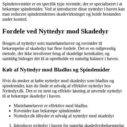
Spinderovmider er en specifik type rovmide, der er specialiseret i at
bekæmpe spindemider. Ved at introducere disse nyttedyr i haven kan
man reducere spindemidernes skadevirkninger og holde bestanden
under kontrol.
Fordele ved Nyttedyr mod Skadedyr
Brugen af nyttedyr som mariehønelarver og rovmider til
bekæmpelse af skadedyr har flere fordele. Det er en miljøvenlig
metode, der ikke involverer brug af skadelige kemikalier, og
samtidig bidrager det til at opretholde en naturlig balance i haven.
Køb af Nyttedyr mod Bladlus og Spindemider
Hvis du ønsker at købe nyttedyr mod skadedyr som bladlus og
spindemider, kan du finde et udvalg af effektive nyttedyr hos
Nyttedyr.dk. Det er en nem og effektiv løsning at anvende nyttedyr
til at bekæmpe skadedyr i haven.
Mariehønelarver er effektive mod bladlus
Rovmider kan bekæmpe spindemider
Nyttedyr.dk tilbyder et udvalg af nyttedyr mod skadedyr
Introducer nyttedyr i haven for naturlig skadedyrsbekæmpelse