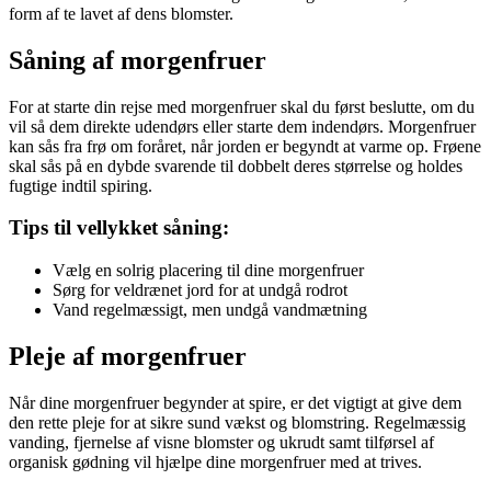
form af te lavet af dens blomster.
Såning af morgenfruer
For at starte din rejse med morgenfruer skal du først beslutte, om du
vil så dem direkte udendørs eller starte dem indendørs. Morgenfruer
kan sås fra frø om foråret, når jorden er begyndt at varme op. Frøene
skal sås på en dybde svarende til dobbelt deres størrelse og holdes
fugtige indtil spiring.
Tips til vellykket såning:
Vælg en solrig placering til dine morgenfruer
Sørg for veldrænet jord for at undgå rodrot
Vand regelmæssigt, men undgå vandmætning
Pleje af morgenfruer
Når dine morgenfruer begynder at spire, er det vigtigt at give dem
den rette pleje for at sikre sund vækst og blomstring. Regelmæssig
vanding, fjernelse af visne blomster og ukrudt samt tilførsel af
organisk gødning vil hjælpe dine morgenfruer med at trives.