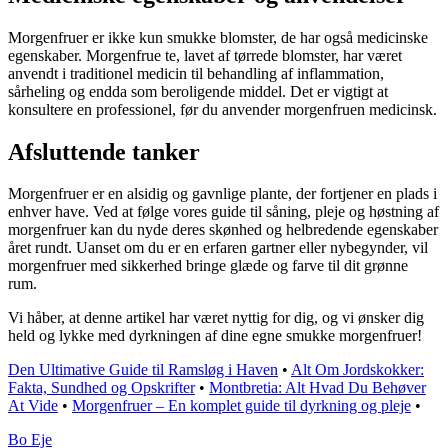
Morgenfruer er ikke kun smukke blomster, de har også medicinske
egenskaber. Morgenfrue te, lavet af tørrede blomster, har været
anvendt i traditionel medicin til behandling af inflammation,
sårheling og endda som beroligende middel. Det er vigtigt at
konsultere en professionel, før du anvender morgenfruen medicinsk.
Afsluttende tanker
Morgenfruer er en alsidig og gavnlige plante, der fortjener en plads i
enhver have. Ved at følge vores guide til såning, pleje og høstning af
morgenfruer kan du nyde deres skønhed og helbredende egenskaber
året rundt. Uanset om du er en erfaren gartner eller nybegynder, vil
morgenfruer med sikkerhed bringe glæde og farve til dit grønne
rum.
Vi håber, at denne artikel har været nyttig for dig, og vi ønsker dig
held og lykke med dyrkningen af dine egne smukke morgenfruer!
Den Ultimative Guide til Ramsløg i Haven
•
Alt Om Jordskokker:
Fakta, Sundhed og Opskrifter
•
Montbretia: Alt Hvad Du Behøver
At Vide
•
Morgenfruer – En komplet guide til dyrkning og pleje
•
Bo Eje