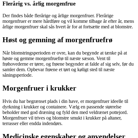
Flerårig vs. årlig morgenfrue
Der findes både flerårige og årlige morgenfruer. Flerårige
morgenfruer er mere hårdføre og vil komme tilbage år efter år, mens
årlige morgenfruer skal sås hvert år for at fortsætte med at blomstre.
Høst og gemning af morgenfruefrø
Når blomstringsperioden er ovre, kan du begynde at tænke på at
høste og gemme morgenfruefrø til næste sæson. Vent til
frøhovederne er tørre, og frøene begynder at falde af sig selv, før du
samler dem. Opbevar frøene et tørt og køligt sted til næste
såningsperiode.
Morgenfruer i krukker
Hvis du har begrænset plads i din have, er morgenfruer ideelle til
dyrkning i krukker og containere. Vælg en passende størrelse
beholder med god dræning og fyld den med veldrænet pottejord.
Morgenfruer vil trives og blomstre smukt i krukker på altaner,
terrasser eller endda indendørs.
Medicinske egenskaber og anvendelser