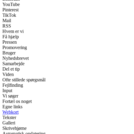
YouTube
Pinterest
TikTok
Mail
RSS
Hvem er vi
Få hjælp
Pressen
Promovering
Bruger
Nyhedsbrevet
Samarbejde
Del et tip
Viden
Ofte stillede spørgsmål
Fejlfinding
Input
Vi søger
Fortæl os noget
Egne links
Webkort
Tekster
Galleri
Skrivehjørne
Automatisk opdatering