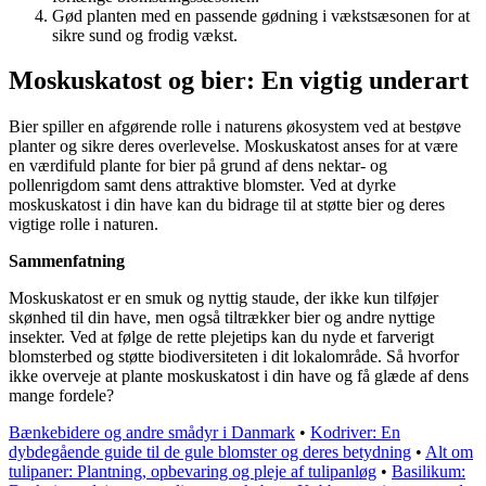
Gød planten med en passende gødning i vækstsæsonen for at
sikre sund og frodig vækst.
Moskuskatost og bier: En vigtig underart
Bier spiller en afgørende rolle i naturens økosystem ved at bestøve
planter og sikre deres overlevelse. Moskuskatost anses for at være
en værdifuld plante for bier på grund af dens nektar- og
pollenrigdom samt dens attraktive blomster. Ved at dyrke
moskuskatost i din have kan du bidrage til at støtte bier og deres
vigtige rolle i naturen.
Sammenfatning
Moskuskatost er en smuk og nyttig staude, der ikke kun tilføjer
skønhed til din have, men også tiltrækker bier og andre nyttige
insekter. Ved at følge de rette plejetips kan du nyde et farverigt
blomsterbed og støtte biodiversiteten i dit lokalområde. Så hvorfor
ikke overveje at plante moskuskatost i din have og få glæde af dens
mange fordele?
Bænkebidere og andre smådyr i Danmark
•
Kodriver: En
dybdegående guide til de gule blomster og deres betydning
•
Alt om
tulipaner: Plantning, opbevaring og pleje af tulipanløg
•
Basilikum: