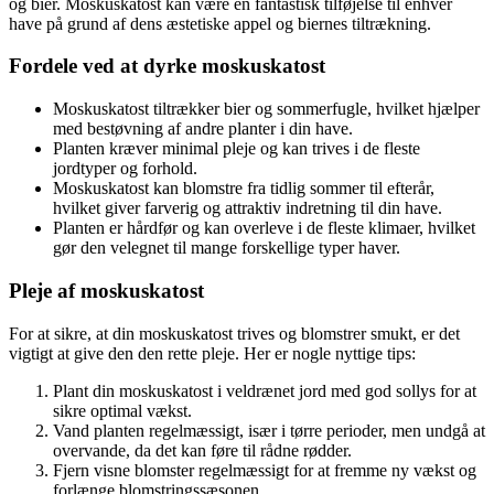
og bier. Moskuskatost kan være en fantastisk tilføjelse til enhver
have på grund af dens æstetiske appel og biernes tiltrækning.
Fordele ved at dyrke moskuskatost
Moskuskatost tiltrækker bier og sommerfugle, hvilket hjælper
med bestøvning af andre planter i din have.
Planten kræver minimal pleje og kan trives i de fleste
jordtyper og forhold.
Moskuskatost kan blomstre fra tidlig sommer til efterår,
hvilket giver farverig og attraktiv indretning til din have.
Planten er hårdfør og kan overleve i de fleste klimaer, hvilket
gør den velegnet til mange forskellige typer haver.
Pleje af moskuskatost
For at sikre, at din moskuskatost trives og blomstrer smukt, er det
vigtigt at give den den rette pleje. Her er nogle nyttige tips:
Plant din moskuskatost i veldrænet jord med god sollys for at
sikre optimal vækst.
Vand planten regelmæssigt, især i tørre perioder, men undgå at
overvande, da det kan føre til rådne rødder.
Fjern visne blomster regelmæssigt for at fremme ny vækst og
forlænge blomstringssæsonen.