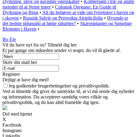
Dyrkning, pleje og gavnlige egenskaber
•
Kobbersøm i træ og andre
metoder til at fjerne træer
•
Cubansk Oregano: En Guide til
Dyrkning og Brug
•
Alt du behøver at vide om fyrretræer i haven og
i skoven
•
Russisk Salvie og Perovskia Atriplicifolia
•
Hvornår er
det bedste tidspunkt at høste rabarber?
•
Skærmplanter og Spiselige
Blomster i Haven
•
Bo Eje
Vil du have nyt fra os? Tilmeld dig her
Et par gange om måneden sender vi noget, du vil få glæde af.
Skriv din mail her
Registrer
Dejligt at have dig med!
Jeg godkender brugerbetingelser og privatlivspolitik.
Ved at tilmelde dig giver du samtykke til, at vi må sende dig nyheder
og information. Du accepterer samtidig vores vilkår og
privatlivspolitik, og du kan altid framelde dig igen.
Del med hjertet
X
Facebook
Instagram
LinkedIn