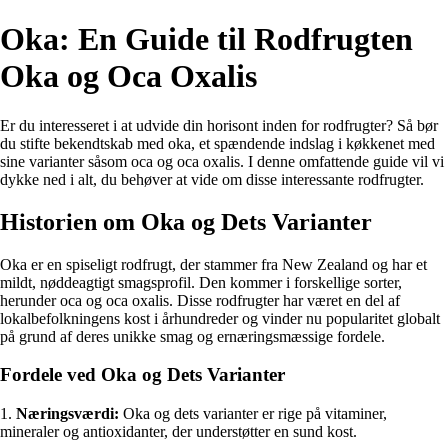
Oka: En Guide til Rodfrugten
Oka og Oca Oxalis
Er du interesseret i at udvide din horisont inden for rodfrugter? Så bør
du stifte bekendtskab med oka, et spændende indslag i køkkenet med
sine varianter såsom oca og oca oxalis. I denne omfattende guide vil vi
dykke ned i alt, du behøver at vide om disse interessante rodfrugter.
Historien om Oka og Dets Varianter
Oka er en spiseligt rodfrugt, der stammer fra New Zealand og har et
mildt, nøddeagtigt smagsprofil. Den kommer i forskellige sorter,
herunder oca og oca oxalis. Disse rodfrugter har været en del af
lokalbefolkningens kost i århundreder og vinder nu popularitet globalt
på grund af deres unikke smag og ernæringsmæssige fordele.
Fordele ved Oka og Dets Varianter
1.
Næringsværdi:
Oka og dets varianter er rige på vitaminer,
mineraler og antioxidanter, der understøtter en sund kost.