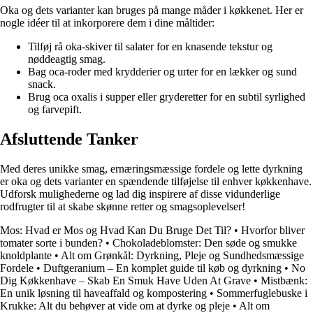
Oka og dets varianter kan bruges på mange måder i køkkenet. Her er
nogle idéer til at inkorporere dem i dine måltider:
Tilføj rå oka-skiver til salater for en knasende tekstur og
nøddeagtig smag.
Bag oca-roder med krydderier og urter for en lækker og sund
snack.
Brug oca oxalis i supper eller gryderetter for en subtil syrlighed
og farvepift.
Afsluttende Tanker
Med deres unikke smag, ernæringsmæssige fordele og lette dyrkning
er oka og dets varianter en spændende tilføjelse til enhver køkkenhave.
Udforsk mulighederne og lad dig inspirere af disse vidunderlige
rodfrugter til at skabe skønne retter og smagsoplevelser!
Mos: Hvad er Mos og Hvad Kan Du Bruge Det Til?
•
Hvorfor bliver
tomater sorte i bunden?
•
Chokoladeblomster: Den søde og smukke
knoldplante
•
Alt om Grønkål: Dyrkning, Pleje og Sundhedsmæssige
Fordele
•
Duftgeranium – En komplet guide til køb og dyrkning
•
No
Dig Køkkenhave – Skab En Smuk Have Uden At Grave
•
Mistbænk:
En unik løsning til haveaffald og kompostering
•
Sommerfuglebuske i
Krukke: Alt du behøver at vide om at dyrke og pleje
•
Alt om