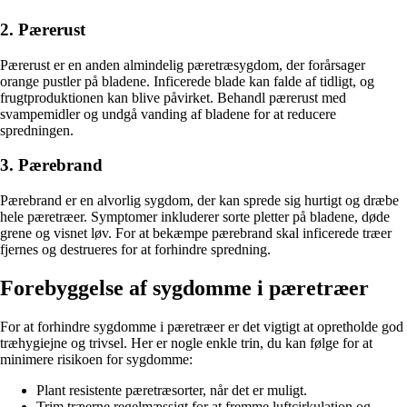
2. Pærerust
Pærerust er en anden almindelig pæretræsygdom, der forårsager
orange pustler på bladene. Inficerede blade kan falde af tidligt, og
frugtproduktionen kan blive påvirket. Behandl pærerust med
svampemidler og undgå vanding af bladene for at reducere
spredningen.
3. Pærebrand
Pærebrand er en alvorlig sygdom, der kan sprede sig hurtigt og dræbe
hele pæretræer. Symptomer inkluderer sorte pletter på bladene, døde
grene og visnet løv. For at bekæmpe pærebrand skal inficerede træer
fjernes og destrueres for at forhindre spredning.
Forebyggelse af sygdomme i pæretræer
For at forhindre sygdomme i pæretræer er det vigtigt at opretholde god
træhygiejne og trivsel. Her er nogle enkle trin, du kan følge for at
minimere risikoen for sygdomme:
Plant resistente pæretræsorter, når det er muligt.
Trim træerne regelmæssigt for at fremme luftcirkulation og