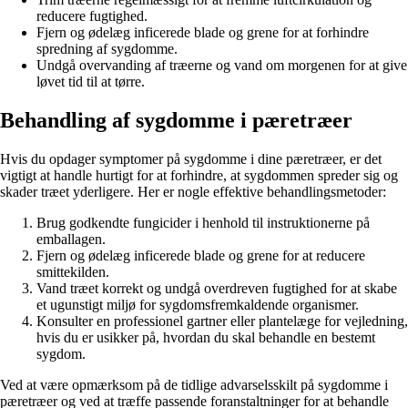
reducere fugtighed.
Fjern og ødelæg inficerede blade og grene for at forhindre
spredning af sygdomme.
Undgå overvanding af træerne og vand om morgenen for at give
løvet tid til at tørre.
Behandling af sygdomme i pæretræer
Hvis du opdager symptomer på sygdomme i dine pæretræer, er det
vigtigt at handle hurtigt for at forhindre, at sygdommen spreder sig og
skader træet yderligere. Her er nogle effektive behandlingsmetoder:
Brug godkendte fungicider i henhold til instruktionerne på
emballagen.
Fjern og ødelæg inficerede blade og grene for at reducere
smittekilden.
Vand træet korrekt og undgå overdreven fugtighed for at skabe
et ugunstigt miljø for sygdomsfremkaldende organismer.
Konsulter en professionel gartner eller plantelæge for vejledning,
hvis du er usikker på, hvordan du skal behandle en bestemt
sygdom.
Ved at være opmærksom på de tidlige advarselsskilt på sygdomme i
pæretræer og ved at træffe passende foranstaltninger for at behandle