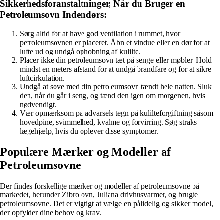
Sikkerhedsforanstaltninger, Når du Bruger en
Petroleumsovn Indendørs:
Sørg altid for at have god ventilation i rummet, hvor
petroleumsovnen er placeret. Åbn et vindue eller en dør for at
lufte ud og undgå ophobning af kulilte.
Placer ikke din petroleumsovn tæt på senge eller møbler. Hold
mindst en meters afstand for at undgå brandfare og for at sikre
luftcirkulation.
Undgå at sove med din petroleumsovn tændt hele natten. Sluk
den, når du går i seng, og tænd den igen om morgenen, hvis
nødvendigt.
Vær opmærksom på advarsels tegn på kulilteforgiftning såsom
hovedpine, svimmelhed, kvalme og forvirring. Søg straks
lægehjælp, hvis du oplever disse symptomer.
Populære Mærker og Modeller af
Petroleumsovne
Der findes forskellige mærker og modeller af petroleumsovne på
markedet, herunder Zibro ovn, Juliana drivhusvarmer, og brugte
petroleumsovne. Det er vigtigt at vælge en pålidelig og sikker model,
der opfylder dine behov og krav.