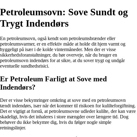
Petroleumsovn: Sove Sundt og
Trygt Indendørs
En petroleumsovn, også kendt som petroleumsbrænder eller
petroleumsvarmer, er en effektiv måde at holde dit hjem varmt og
hyggeligt på især i de kolde vintermåneder. Men der er visse
sikkerhedsforanstaltninger, du bør overveje, når du bruger en
petroleumsovn indendørs for at sikre, at du sover trygt og undgår
eventuelle sundhedsrisici.
Er Petroleum Farligt at Sove med
Indendørs?
Der er visse bekymringer omkring at sove med en petroleumsovn
tændt indendørs, især når det kommer til risikoen for kulilteforgiftning.
Det er vigtigt at forstå, at petroleumsovne udleder kulilte, der kan være
skadeligt, hvis det inhaleres i store mængder over længere tid. Dog
behøver du ikke bekymre dig, hvis du følger nogle simple
retningslinjer.