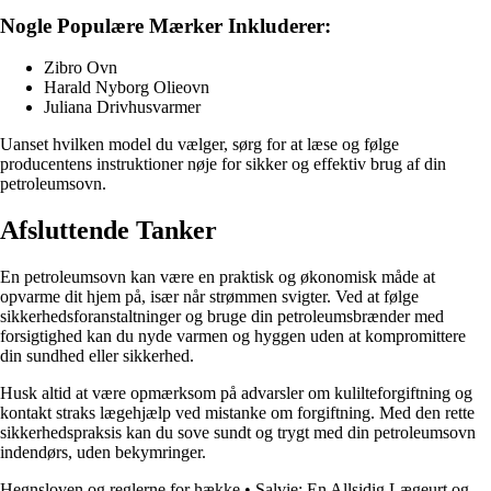
Nogle Populære Mærker Inkluderer:
Zibro Ovn
Harald Nyborg Olieovn
Juliana Drivhusvarmer
Uanset hvilken model du vælger, sørg for at læse og følge
producentens instruktioner nøje for sikker og effektiv brug af din
petroleumsovn.
Afsluttende Tanker
En petroleumsovn kan være en praktisk og økonomisk måde at
opvarme dit hjem på, især når strømmen svigter. Ved at følge
sikkerhedsforanstaltninger og bruge din petroleumsbrænder med
forsigtighed kan du nyde varmen og hyggen uden at kompromittere
din sundhed eller sikkerhed.
Husk altid at være opmærksom på advarsler om kulilteforgiftning og
kontakt straks lægehjælp ved mistanke om forgiftning. Med den rette
sikkerhedspraksis kan du sove sundt og trygt med din petroleumsovn
indendørs, uden bekymringer.
Hegnsloven og reglerne for hække
•
Salvie: En Allsidig Lægeurt og