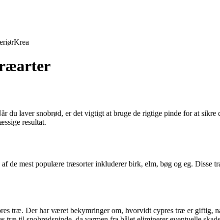
eriør
Krea
træarter
du laver snobrød, er det vigtigt at bruge de rigtige pinde for at sikre d
æssige resultat.
le af de mest populære træsorter inkluderer birk, elm, bøg og eg. Disse t
res træ. Der har været bekymringer om, hvorvidt cypres træ er giftig, n
es træ til snobrødspinde, da varmen fra bålet eliminerer eventuelle skadel