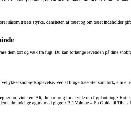
torer såsom træets styrke, densiteten af træet og om træet indeholder gif
pinde
pbevare dem tørt og væk fra fugt. Du kan forlænge levetiden på dine sno
n vellykket snobrødsoplevelse. Ved at bruge træsorter som birk, elm el
gner om vinteren: Alt, du har brug for at vide om frøplantning
•
Rotter
 den ualmindelige agurk med pigge
•
Blå Valmue – En Guide til Tibets