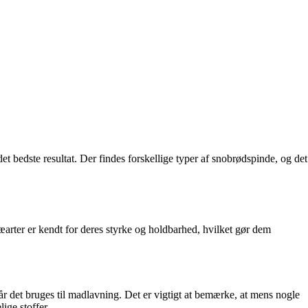
et bedste resultat. Der findes forskellige typer af snobrødspinde, og det
ræarter er kendt for deres styrke og holdbarhed, hvilket gør dem
år det bruges til madlavning. Det er vigtigt at bemærke, at mens nogle
ige stoffer.