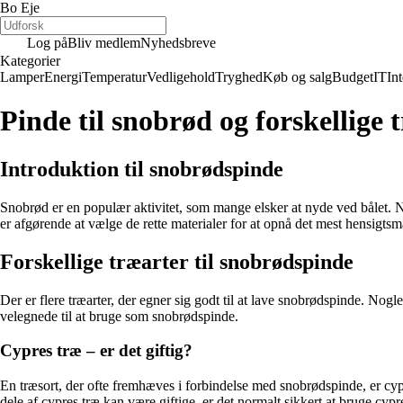
Bo Eje
Log på
Bliv medlem
Nyhedsbreve
Kategorier
Lamper
Energi
Temperatur
Vedligehold
Tryghed
Køb og salg
Budget
IT
Int
Pinde til snobrød og forskellige 
Introduktion til snobrødspinde
Snobrød er en populær aktivitet, som mange elsker at nyde ved bålet. Når 
er afgørende at vælge de rette materialer for at opnå det mest hensigtsm
Forskellige træarter til snobrødspinde
Der er flere træarter, der egner sig godt til at lave snobrødspinde. Nog
velegnede til at bruge som snobrødspinde.
Cypres træ – er det giftig?
En træsort, der ofte fremhæves i forbindelse med snobrødspinde, er cyp
dele af cypres træ kan være giftige, er det normalt sikkert at bruge cypr