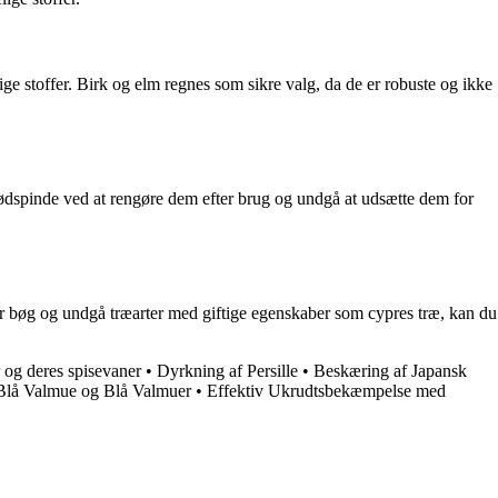
tige stoffer. Birk og elm regnes som sikre valg, da de er robuste og ikke
brødspinde ved at rengøre dem efter brug og undgå at udsætte dem for
ler bøg og undgå træarter med giftige egenskaber som cypres træ, kan du
 og deres spisevaner
•
Dyrkning af Persille
•
Beskæring af Japansk
 Blå Valmue og Blå Valmuer
•
Effektiv Ukrudtsbekæmpelse med