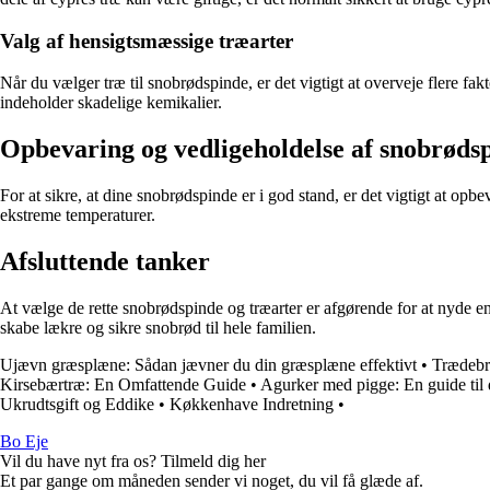
Valg af hensigtsmæssige træarter
Når du vælger træ til snobrødspinde, er det vigtigt at overveje flere fak
indeholder skadelige kemikalier.
Opbevaring og vedligeholdelse af snobrøds
For at sikre, at dine snobrødspinde er i god stand, er det vigtigt at o
ekstreme temperaturer.
Afsluttende tanker
At vælge de rette snobrødspinde og træarter er afgørende for at nyde e
skabe lækre og sikre snobrød til hele familien.
Ujævn græsplæne: Sådan jævner du din græsplæne effektivt
•
Trædebre
Kirsebærtræ: En Omfattende Guide
•
Agurker med pigge: En guide til
Ukrudtsgift og Eddike
•
Køkkenhave Indretning
•
Bo Eje
Vil du have nyt fra os? Tilmeld dig her
Et par gange om måneden sender vi noget, du vil få glæde af.