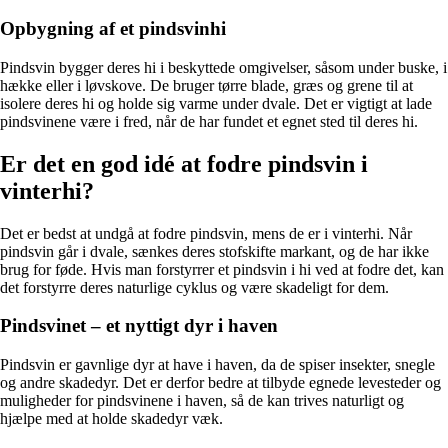
Opbygning af et pindsvinhi
Pindsvin bygger deres hi i beskyttede omgivelser, såsom under buske, i
hække eller i løvskove. De bruger tørre blade, græs og grene til at
isolere deres hi og holde sig varme under dvale. Det er vigtigt at lade
pindsvinene være i fred, når de har fundet et egnet sted til deres hi.
Er det en god idé at fodre pindsvin i
vinterhi?
Det er bedst at undgå at fodre pindsvin, mens de er i vinterhi. Når
pindsvin går i dvale, sænkes deres stofskifte markant, og de har ikke
brug for føde. Hvis man forstyrrer et pindsvin i hi ved at fodre det, kan
det forstyrre deres naturlige cyklus og være skadeligt for dem.
Pindsvinet – et nyttigt dyr i haven
Pindsvin er gavnlige dyr at have i haven, da de spiser insekter, snegle
og andre skadedyr. Det er derfor bedre at tilbyde egnede levesteder og
muligheder for pindsvinene i haven, så de kan trives naturligt og
hjælpe med at holde skadedyr væk.