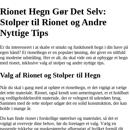
Rionet Hegn Gør Det Selv:
Stolper til Rionet og Andre
Nyttige Tips
Er du interesseret i at skabe et smukt og funktionelt hegn i din have på
egen hånd? Et rionethegn er en populær løsning, der giver en stilfuld
og moderne udstråling. Her er alt, du skal vide om at opbygge et hegn
med rionet, inklusive valg af stolper og andre nyttige tips.
Valg af Rionet og Stolper til Hegn
Når du skal i gang med at opføre et rionethegn, er det vigtigt at vælge
det rette materiale. Rionet, også kendt som armeringsnet, er et holdbart
og vedligeholdelsesfrit materiale, der er velegnet til udendørs brug.
Sammen med de rette stolper udgør det en solid konstruktion, der kan
holde i mange år.
Du kan finde rionet i forskellige størrelser og materialer, så det er
vigtigt at overveje dine behov, før du foretager et valg. Vælg en
passende tykkelse og maskestørrelse afhængigt af hvilket formål dit