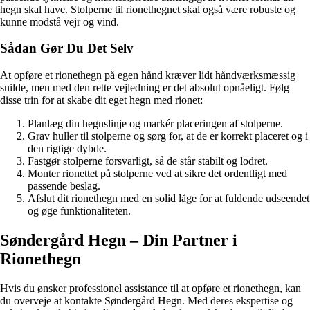
hegn skal have. Stolperne til rionethegnet skal også være robuste og
kunne modstå vejr og vind.
Sådan Gør Du Det Selv
At opføre et rionethegn på egen hånd kræver lidt håndværksmæssig
snilde, men med den rette vejledning er det absolut opnåeligt. Følg
disse trin for at skabe dit eget hegn med rionet:
Planlæg din hegnslinje og markér placeringen af stolperne.
Grav huller til stolperne og sørg for, at de er korrekt placeret og i
den rigtige dybde.
Fastgør stolperne forsvarligt, så de står stabilt og lodret.
Monter rionettet på stolperne ved at sikre det ordentligt med
passende beslag.
Afslut dit rionethegn med en solid låge for at fuldende udseendet
og øge funktionaliteten.
Søndergård Hegn – Din Partner i
Rionethegn
Hvis du ønsker professionel assistance til at opføre et rionethegn, kan
du overveje at kontakte Søndergård Hegn. Med deres ekspertise og