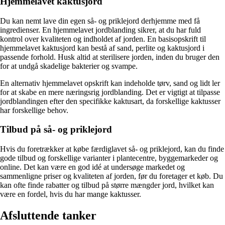
Hjemmelavet kaktusjord
Du kan nemt lave din egen så- og priklejord derhjemme med få
ingredienser. En hjemmelavet jordblanding sikrer, at du har fuld
kontrol over kvaliteten og indholdet af jorden. En basisopskrift til
hjemmelavet kaktusjord kan bestå af sand, perlite og kaktusjord i
passende forhold. Husk altid at sterilisere jorden, inden du bruger den
for at undgå skadelige bakterier og svampe.
En alternativ hjemmelavet opskrift kan indeholde tørv, sand og lidt ler
for at skabe en mere næringsrig jordblanding. Det er vigtigt at tilpasse
jordblandingen efter den specifikke kaktusart, da forskellige kaktusser
har forskellige behov.
Tilbud på så- og priklejord
Hvis du foretrækker at købe færdiglavet så- og priklejord, kan du finde
gode tilbud og forskellige varianter i plantecentre, byggemarkeder og
online. Det kan være en god idé at undersøge markedet og
sammenligne priser og kvaliteten af jorden, før du foretager et køb. Du
kan ofte finde rabatter og tilbud på større mængder jord, hvilket kan
være en fordel, hvis du har mange kaktusser.
Afsluttende tanker